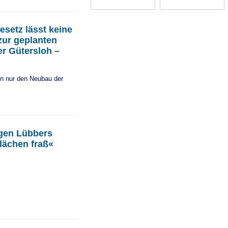
setz lässt keine
zur geplanten
er Gütersloh –
n nur den Neubau der
rgen Lübbers
lächen fraß«