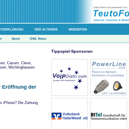
TZERKLÄRUNG
DER ALTKREIS
WEBSEITEN
er
Sport
OWL News
Tippspiel-Sponsoren
sen, Casum, Cleve,
usen, Wichlinghausen
 Eröffnung der
as iPhone? Die Ziehung