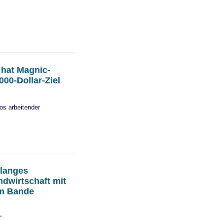
 hat Magnic-
000-Dollar-Ziel
os arbeitender
elanges
ndwirtschaft mit
m Bande
“