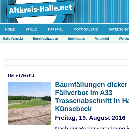
HOME
SPIELE
TIPPSPIEL
FOTOGALERIE
DATENSCHU
Halle (Westf.)
Borgholzhausen
Steinhagen
Versmold
Werth
Halle (Westf.)
Baumfällungen dicker 
Fällverbot im A33
Trassenabschnitt in Ha
Künsebeck
Freitag, 19. August 2016
Nach der Rechtsverordnung i