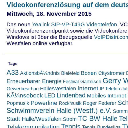
Videokonferenzlösung auf dem deut
Mittwoch, 18. November 2015
Das neue
Yealink SIP-VP-T49G Videotelefon
, V
Videokonferenzendpunkt sowie die Videokonferen
Windows ist über die Bezugsquelle
VoIPDistri.co
Westfalen online verfügbar.
Tags
A33
Boxen
AktionsbÃ¼ndnis
Citystromer
Bielefeld
Gerry 
Erneuerbarer Energie
Gartnisch
Festival
Internet
Halle/Westfalen
Gewerbeschau
IP Telefon
Ju
Lindenbad
KÃ¼nsebeck
LED
Mobiles Internet
Sc
Powerline
Popmusik
Roger Federer
Rockmusik
Schwimmverein Halle (Westf.) e.V.
Somme
TC BW Halle
Te
Stadt Halle/Westfalen
Strom
Tennis
T
Telekommunikation
Tennis Bundesliga