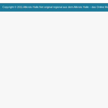
Copyright © 2011 Altkreis-Halle.Net original regional aus dem Altkreis Halle – das Online M