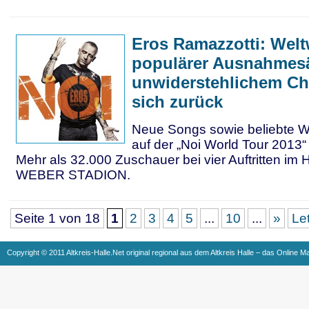
Eros Ramazzotti: Welt
populärer Ausnahmes
unwiderstehlichem Ch
sich zurück
Neue Songs sowie beliebte W
auf der „Noi World Tour 2013“ 
Mehr als 32.000 Zuschauer bei vier Auftritten im
WEBER STADION.
Seite 1 von 18
1
2
3
4
5
...
10
...
»
Le
Copyright © 2011 Altkreis-Halle.Net original regional aus dem Altkreis Halle – das Online M