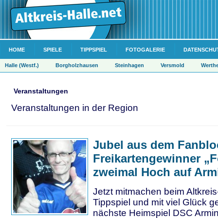
HOME
SPIELE
TIPPSPIEL
FOTOGALERIE
DATENSCHU
Halle (Westf.)
Borgholzhausen
Steinhagen
Versmold
Werth
Veranstaltungen
Veranstaltungen in der Region
Jubel aus dem Fanblo
Freikartengewinner „F
zweimal Hoch auf Armi
Jetzt mitmachen beim Altkreis
Tippspiel und mit viel Glück 
nächste Heimspiel DSC Armini