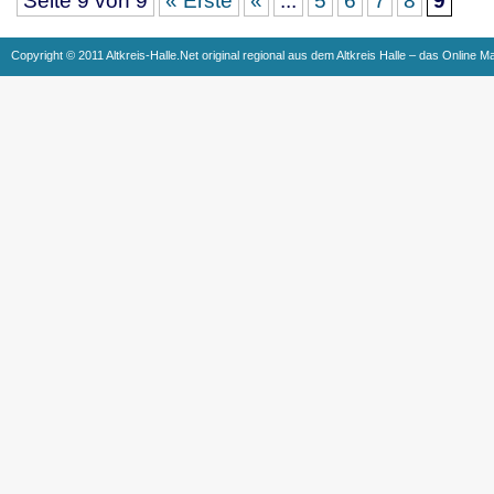
Seite 9 von 9
« Erste
«
...
5
6
7
8
9
Copyright © 2011 Altkreis-Halle.Net original regional aus dem Altkreis Halle – das Online M