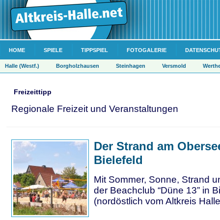
HOME
SPIELE
TIPPSPIEL
FOTOGALERIE
DATENSCHU
Halle (Westf.)
Borgholzhausen
Steinhagen
Versmold
Werth
Freizeittipp
Regionale Freizeit und Veranstaltungen
Der Strand am Oberse
Bielefeld
Mit Sommer, Sonne, Strand un
der Beachclub “Düne 13” in Bi
(nordöstlich vom Altkreis Halle