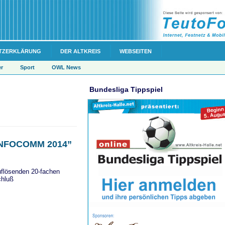
TZERKLÄRUNG
DER ALTKREIS
WEBSEITEN
er
Sport
OWL News
Bundesliga Tippspiel
 “INFOCOMM 2014”
flösenden 20-fachen
chluß