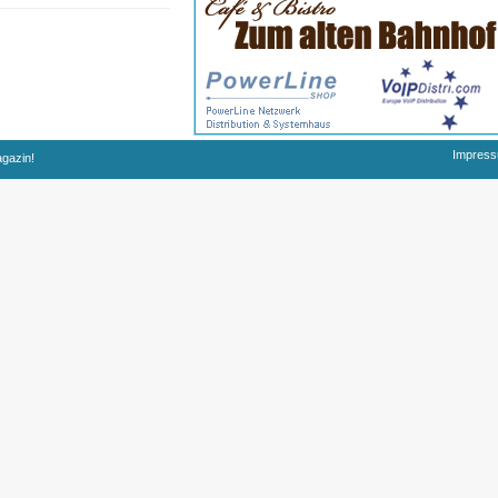
Impres
agazin!