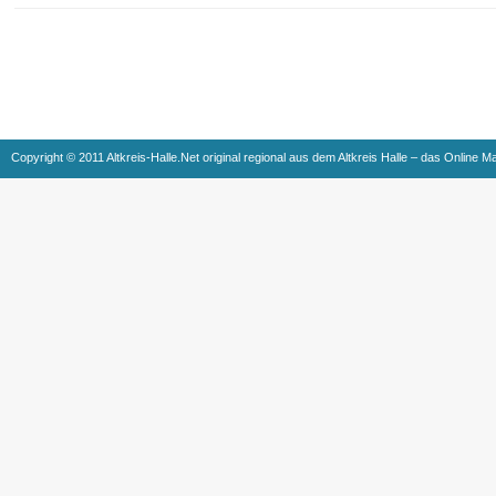
Copyright © 2011 Altkreis-Halle.Net original regional aus dem Altkreis Halle – das Online M