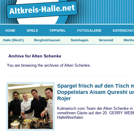
HOME
SPIELE
TIPPSPIEL
FOTOGALERIE
DATENSCHU
Halle (Westf.)
Borgholzhausen
Steinhagen
Versmold
Werth
Archive for Alten Schenke
You are browsing the archives of Alten Schenke.
Spargel frisch auf den Tisch 
Doppelstars Aisam Qureshi u
Rojer
Kulinarisch vom Team der Alten Schenke in
verwöhnen Gäste auf den 20. GERRY WEB
HalleWestfalen