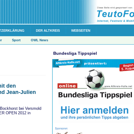
TZERKLÄRUNG
DER ALTKREIS
WEBSEITEN
er
Sport
OWL News
Bundesliga Tippspiel
mit den
nd Jean-Julien
 Bockhorst bei Versmold
ER OPEN 2012 in