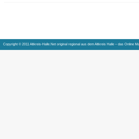
Copyright © 2011 Altkreis-Halle.Net original regional aus dem Altkreis Halle – das Online M