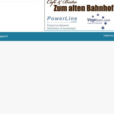
Impres
agazin!