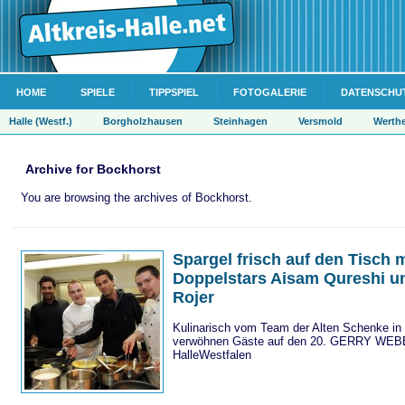
HOME
SPIELE
TIPPSPIEL
FOTOGALERIE
DATENSCHU
Halle (Westf.)
Borgholzhausen
Steinhagen
Versmold
Werth
Archive for Bockhorst
You are browsing the archives of Bockhorst.
Spargel frisch auf den Tisch 
Doppelstars Aisam Qureshi u
Rojer
Kulinarisch vom Team der Alten Schenke in
verwöhnen Gäste auf den 20. GERRY WEB
HalleWestfalen