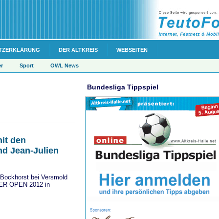
TZERKLÄRUNG
DER ALTKREIS
WEBSEITEN
er
Sport
OWL News
Bundesliga Tippspiel
mit den
nd Jean-Julien
 Bockhorst bei Versmold
ER OPEN 2012 in