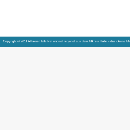
Copyright © 2011 Altkreis-Halle.Net original regional aus dem Altkreis Halle – das Online M