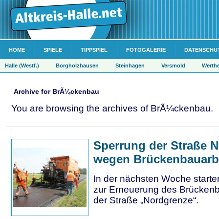
HOME
SPIELE
TIPPSPIEL
FOTOGALERIE
DATENSCHU
Halle (Westf.)
Borgholzhausen
Steinhagen
Versmold
Werth
Archive for BrÃ¼ckenbau
You are browsing the archives of BrÃ¼ckenbau.
Sperrung der Straße 
wegen Brückenbauarb
In der nächsten Woche starten
zur Erneuerung des Brücken
der Straße „Nordgrenze“.