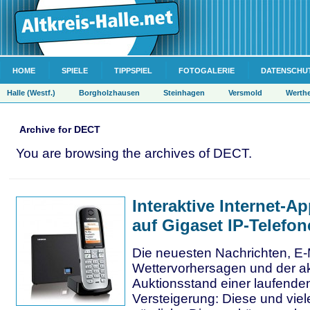
HOME
SPIELE
TIPPSPIEL
FOTOGALERIE
DATENSCHU
Halle (Westf.)
Borgholzhausen
Steinhagen
Versmold
Werth
Archive for DECT
You are browsing the archives of DECT.
Interaktive Internet-A
auf Gigaset IP-Telefo
Die neuesten Nachrichten, E-
Wettervorhersagen und der ak
Auktionsstand einer laufende
Versteigerung: Diese und viel