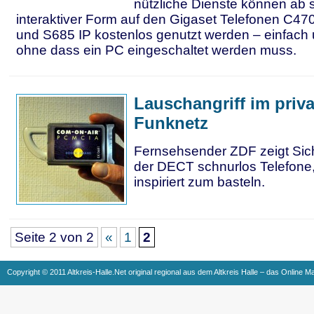
nützliche Dienste können ab s
interaktiver Form auf den Gigaset Telefonen C470
und S685 IP kostenlos genutzt werden – einfac
ohne dass ein PC eingeschaltet werden muss.
Lauschangriff im priv
Funknetz
Fernsehsender ZDF zeigt Sic
der DECT schnurlos Telefone
inspiriert zum basteln.
Seite 2 von 2
«
1
2
Copyright © 2011 Altkreis-Halle.Net original regional aus dem Altkreis Halle – das Online M