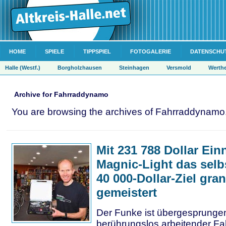
HOME
SPIELE
TIPPSPIEL
FOTOGALERIE
DATENSCHU
Halle (Westf.)
Borgholzhausen
Steinhagen
Versmold
Werth
Archive for Fahrraddynamo
You are browsing the archives of Fahrraddynamo
Mit 231 788 Dollar Ei
Magnic-Light das selb
40 000-Dollar-Ziel gra
gemeistert
Der Funke ist übergesprunge
berührungslos arbeitender F