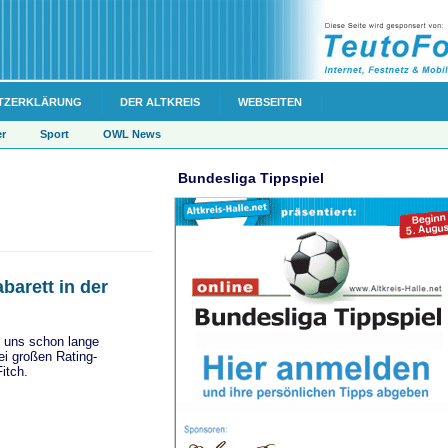
TZERKLÄRUNG
DER ALTKREIS
WEBSEITEN
er
Sport
OWL News
Bundesliga Tippspiel
barett in der
ei uns schon lange
ei großen Rating-
itch.