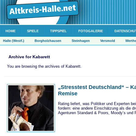
HOME
SPIELE
TIPPSPIEL
FOTOGALERIE
DATENSCHU
Halle (Westf.)
Borgholzhausen
Steinhagen
Versmold
Werth
Archive for Kabarett
You are browsing the archives of Kabarett.
„Stresstest Deutschland“ – Ka
Remise
Rating liefert, was Politiker und Experten b
fordern: eine andere Einschätzung als die dr
Agenturen Standard & Poors, Moody’s und F