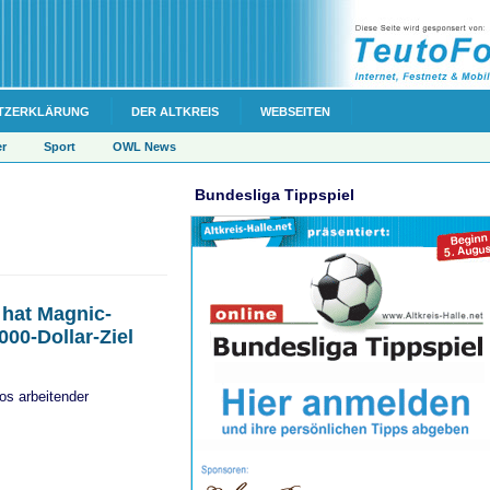
TZERKLÄRUNG
DER ALTKREIS
WEBSEITEN
er
Sport
OWL News
Bundesliga Tippspiel
 hat Magnic-
000-Dollar-Ziel
os arbeitender