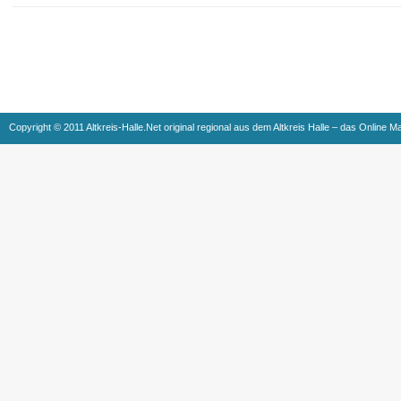
Copyright © 2011 Altkreis-Halle.Net original regional aus dem Altkreis Halle – das Online M