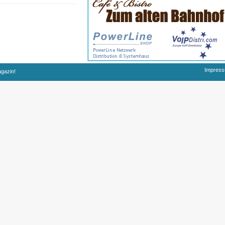
Impres
agazin!