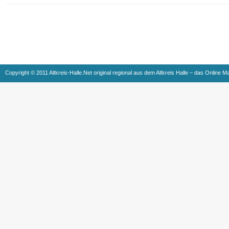
Copyright © 2011 Altkreis-Halle.Net original regional aus dem Altkreis Halle – das Online M