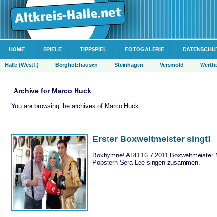
HOME
SPIELE
TIPPSPIEL
FOTOGALERIE
DATENSCHU
Halle (Westf.)
Borgholzhausen
Steinhagen
Versmold
Werth
Archive for Marco Huck
You are browsing the archives of Marco Huck.
Erster Boxweltmeister singt!
Boxhymne! ARD 16.7.2011 Boxweltmeister 
Popstern Sera Lee singen zusammen.