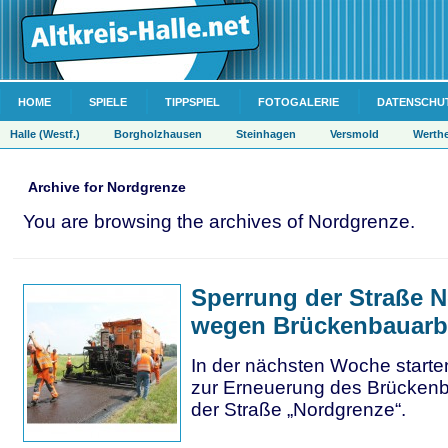
HOME
SPIELE
TIPPSPIEL
FOTOGALERIE
DATENSCHU
Halle (Westf.)
Borgholzhausen
Steinhagen
Versmold
Werth
Archive for Nordgrenze
You are browsing the archives of Nordgrenze.
Sperrung der Straße 
wegen Brückenbauarb
In der nächsten Woche starten
zur Erneuerung des Brücken
der Straße „Nordgrenze“.