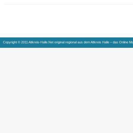
Copyright © 2011 Altkreis-Halle.Net original regional aus dem Altkreis Halle – das Online M