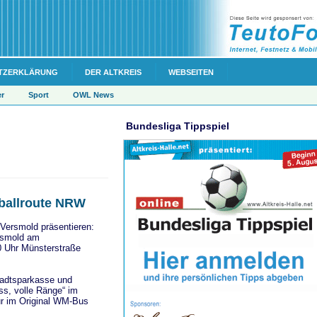
TZERKLÄRUNG
DER ALTKREIS
WEBSEITEN
er
Sport
OWL News
Bundesliga Tippspiel
ballroute NRW
Versmold präsentieren:
ersmold am
0 Uhr Münsterstraße
tadtsparkasse und
ss, volle Ränge“ im
ur im Original WM-Bus