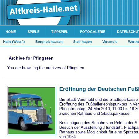
HOME
SPIELE
TIPPSPIEL
FOTOGALERIE
DATENSCHU
Halle (Westf.)
Borgholzhausen
Steinhagen
Versmold
Werth
Archive for Pfingsten
You are browsing the archives of Pfingsten.
Eröffnung der Deutschen Fuß
Die Stadt Versmold und die Stadtsparkasse 
Eröffnung des Fußballerlebnispunktes in V
Pfingstmontag, 24.Mai 2010, 11:00 bis 16:3
zwischen Rathaus und Stadtsparkasse
Besichtigung des Schuhe von Pelé in der S
Besuch der Ausstellung „Hundstritt, Flachpa
Rathaus sowie Möglichkeit für eine Spritzto
von 1954.