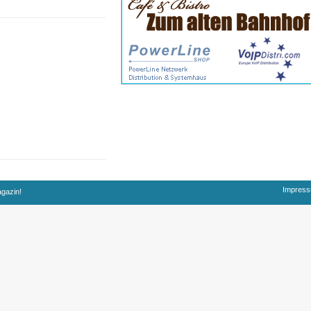
Impres
agazin!