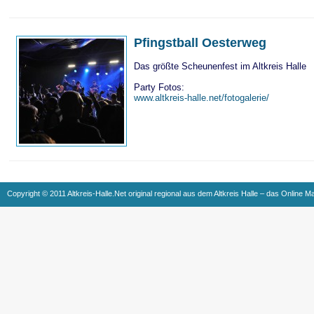
Pfingstball Oesterweg
Das größte Scheunenfest im Altkreis Halle
Party Fotos:
www.altkreis-halle.net/fotogalerie/
Copyright © 2011 Altkreis-Halle.Net original regional aus dem Altkreis Halle – das Online M