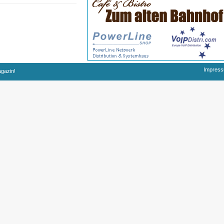
Impres
agazin!