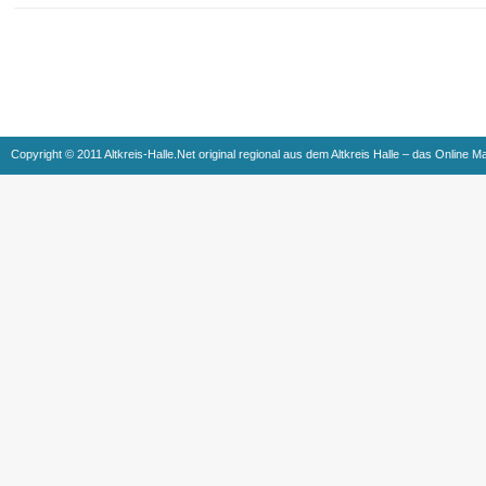
Copyright © 2011 Altkreis-Halle.Net original regional aus dem Altkreis Halle – das Online M