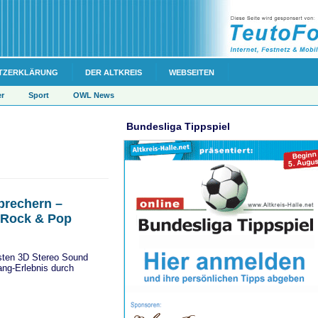
TZERKLÄRUNG
DER ALTKREIS
WEBSEITEN
er
Sport
OWL News
Bundesliga Tippspiel
prechern –
r Rock & Pop
rsten 3D Stereo Sound
ng-Erlebnis durch