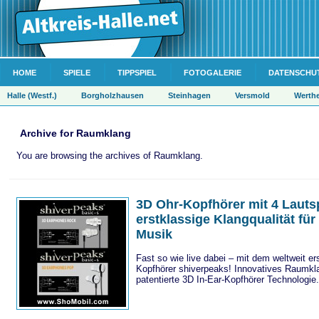
HOME
SPIELE
TIPPSPIEL
FOTOGALERIE
DATENSCHU
Halle (Westf.)
Borgholzhausen
Steinhagen
Versmold
Werth
Archive for Raumklang
You are browsing the archives of Raumklang.
3D Ohr-Kopfhörer mit 4 Lauts
erstklassige Klangqualität fü
Musik
Fast so wie live dabei – mit dem weltweit e
Kopfhörer shiverpeaks! Innovatives Raumkla
patentierte 3D In-Ear-Kopfhörer Technologie.