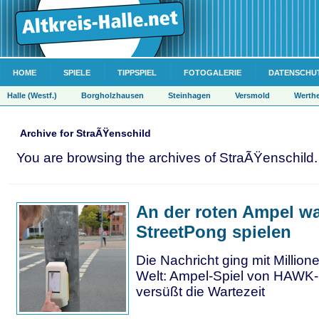
HOME
SPIELE
TIPPSPIEL
FOTOGALERIE
DATENSCHU
Halle (Westf.)
Borgholzhausen
Steinhagen
Versmold
Werth
Archive for StraÃŸenschild
You are browsing the archives of StraÃŸenschild.
An der roten Ampel w
StreetPong spielen
Die Nachricht ging mit Million
Welt: Ampel-Spiel von HAWK
versüßt die Wartezeit