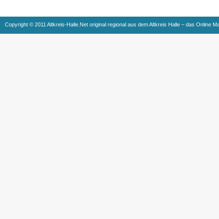
Copyright © 2011 Altkreis-Halle.Net original regional aus dem Altkreis Halle – das Online M