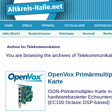
HOME
SPIELE
TIPPSPIEL
FOTOGALERIE
DATENSCHU
Halle (Westf.)
Borgholzhausen
Steinhagen
Versmold
Werth
Archive for Telekommunikation
You are browsing the archives of Telekommunikat
OpenVox Primärmultip
Karte
ISDN-Primärmultiplex Karte mi
hardwarebasierter Echounter
(EC100 Octasic DSP-based)