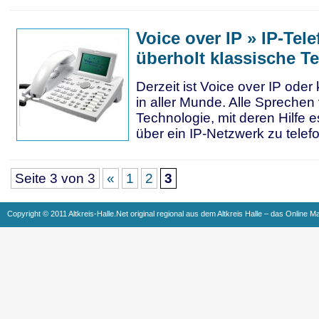
Voice over IP » IP-Tele
überholt klassische Te
Derzeit ist Voice over IP oder
in aller Munde. Alle Sprechen
Technologie, mit deren Hilfe e
über ein IP-Netzwerk zu telef
Seite 3 von 3
«
1
2
3
Copyright © 2011 Altkreis-Halle.Net original regional aus dem Altkreis Halle – das Online M