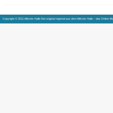
Copyright © 2011 Altkreis-Halle.Net original regional aus dem Altkreis Halle – das Online M