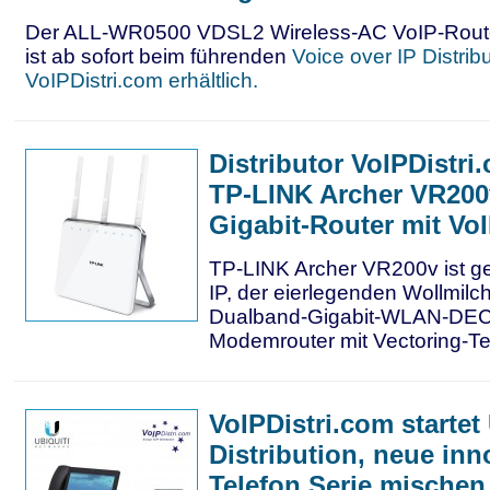
Der ALL-WR0500 VDSL2 Wireless-AC VoIP-Rout
ist ab sofort beim führenden
Voice over IP Distrib
VoIPDistri.com erhältlich.
Distributor VoIPDistri
TP-LINK Archer VR200v
Gigabit-Router mit VoI
TP-LINK Archer VR200v ist ger
IP, der eierlegenden Wollmil
Dualband-Gigabit-WLAN-DE
Modemrouter mit Vectoring-T
VoIPDistri.com startet 
Distribution, neue inn
Telefon Serie mischen