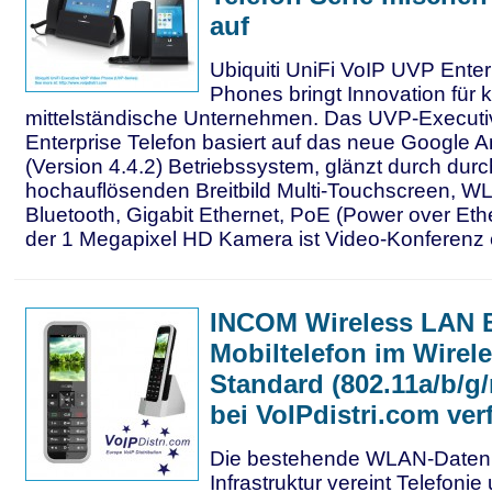
auf
Ubiquiti UniFi VoIP UVP Ente
Phones bringt Innovation für 
mittelständische Unternehmen. Das UVP-Executi
Enterprise Telefon basiert auf das neue Google An
(Version 4.4.2) Betriebssystem, glänzt durch dur
hochauflösenden Breitbild Multi-Touchscreen, W
Bluetooth, Gigabit Ethernet, PoE (Power over Eth
der 1 Megapixel HD Kamera ist Video-Konferenz e
INCOM Wireless LAN 
Mobiltelefon im Wirel
Standard (802.11a/b/g/
bei VoIPdistri.com ver
Die bestehende WLAN-Daten
Infrastruktur vereint Telefoni