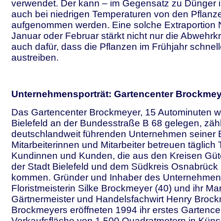
verwendet. Der kann – im Gegensatz zu Dünger i
auch bei niedrigen Temperaturen von den Pflanz
aufgenommen werden. Eine solche Extraportion N
Januar oder Februar stärkt nicht nur die Abwehrkrä
auch dafür, dass die Pflanzen im Frühjahr schnel
austreiben.
Unternehmensporträt: Gartencenter Brockmey
Das Gartencenter Brockmeyer, 15 Autominuten we
Bielefeld an der Bundesstraße B 68 gelegen, zäh
deutschlandweit führenden Unternehmen seiner 
Mitarbeiterinnen und Mitarbeiter betreuen täglic
Kundinnen und Kunden, die aus den Kreisen Güte
der Stadt Bielefeld und dem Südkreis Osnabrück
kommen. Gründer und Inhaber des Unternehmens
Floristmeisterin Silke Brockmeyer (40) und ihr Ma
Gärtnermeister und Handelsfachwirt Henry Brock
Brockmeyers eröffneten 1994 ihr erstes Gartencen
Verkaufsfläche von 1.500 Quadratmetern in Kün