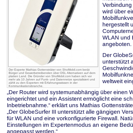
Verbindung 
wird über e
Mobilfunkv
hergestellt
Computerne
WLAN und E
angeboten.
Der GlobeSur
unterstützt 
Geschwindi
Der Experte Mathias Gottensträter von ShoMobil.com berät
Bürger und Gewerbetreibenden über DSL Alternativen auf dem
Mobilfunkne
platten Land. Die Gründer von ShoMobil.com haben sich vor
mehr als 10 Jahren auf Funk- und Datennetze spezialisiert und
weltweit ei
zählt zu den Experten mit Erfahrungswissen in der
Kommunikationsbranche.
„Der Router wird systemunabhängig über einen
eingerichtet und ein Assistent ermöglicht eine sch
Inbetriebnahme.“ erklärt uns Mathias Gottensträt
„Der GlobeSurfer III unterstützt alle gängigen Ve
für WLAN und eine vorkonfigurierte Firewall. Natü
Einstellungen im Expertenmodus an eigene Bedü
angepasst werden.“