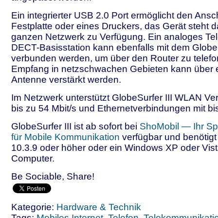
Ein integrierter USB 2.0 Port ermöglicht den Ansc
Festplatte oder eines Druckers, das Gerät steht 
ganzen Netzwerk zu Verfügung. Ein analoges Tel
DECT-Basisstation kann ebenfalls mit dem GlobeS
verbunden werden, um über den Router zu telefo
Empfang in netzschwachen Gebieten kann über e
Antenne verstärkt werden.
Im Netzwerk unterstützt GlobeSurfer III WLAN Ve
bis zu 54 Mbit/s und Ethernetverbindungen mit bi
GlobeSurfer III ist ab sofort bei
ShoMobil — Ihr Spe
für Mobile Kommunikation
verfügbar und benötig
10.3.9 oder höher oder ein Windows XP oder Vis
Computer.
Be Sociable, Share!
Kategorie:
Hardware & Technik
Tags:
Mobiles Internet
,
Telefon
,
Telekommunikati