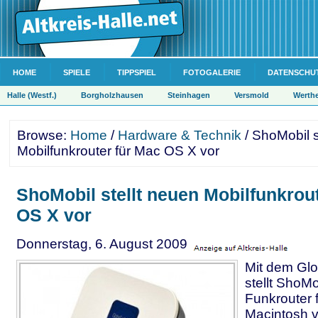
HOME
SPIELE
TIPPSPIEL
FOTOGALERIE
DATENSCHU
Halle (Westf.)
Borgholzhausen
Steinhagen
Versmold
Werth
Browse:
Home
/
Hardware & Technik
/ ShoMobil s
Mobilfunkrouter für Mac OS X vor
ShoMobil stellt neuen Mobilfunkrou
OS X vor
Donnerstag, 6. August 2009
Mit dem Glob
stellt ShoM
Funkrouter 
Macintosh v