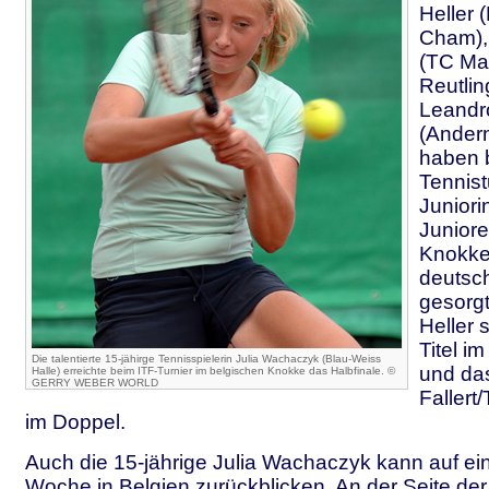
Heller 
Cham), 
(TC Ma
Reutli
Leandr
(Ander
haben 
Tennist
Junior
Juniore
Knokke-
deutsc
gesorgt
Heller 
Titel i
Die talentierte 15-jähirge Tennisspielerin Julia Wachaczyk (Blau-Weiss
und da
Halle) erreichte beim ITF-Turnier im belgischen Knokke das Halbfinale. ©
GERRY WEBER WORLD
Fallert
im Doppel.
Auch die 15-jährige Julia Wachaczyk kann auf ein
Woche in Belgien zurückblicken. An der Seite der