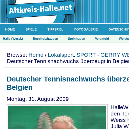
HOME
SPIELE
TIPPSPIEL
FOTOGALERIE
DATENSCHU
Halle (Westf.)
Borgholzhausen
Steinhagen
Versmold
Werth
Browse:
Home
/
Lokalsport
,
SPORT - GERRY 
Deutscher Tennisnachwuchs überzeugt in Belgie
Deutscher Tennisnachwuchs überze
Belgien
Montag, 31. August 2009
HalleWe
den Ten
Weiss H
Julia W