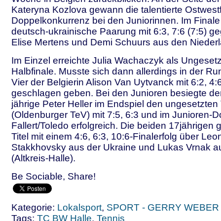
Kateryna Kozlova gewann die talentierte Ostwestf
Doppelkonkurrenz bei den Juniorinnen. Im Finale 
deutsch-ukrainische Paarung mit 6:3, 7:6 (7:5) ge
Elise Mertens und Demi Schuurs aus den Nieder
Im Einzel erreichte Julia Wachaczyk als Ungeset
Halbfinale. Musste sich dann allerdings in der Ru
Vier der Belgierin Alison Van Uytvanck mit 6:2, 4:6
geschlagen geben. Bei den Junioren besiegte der
jährige Peter Heller im Endspiel den ungesetzten
(Oldenburger TeV) mit 7:5, 6:3 und im Junioren-
Fallert/Toledo erfolgreich. Die beiden 17jährige
Titel mit einem 4:6, 6:3, 10:6-Finalerfolg über Leo
Stakkhovsky aus der Ukraine und Lukas Vrnak a
(Altkreis-Halle).
Be Sociable, Share!
Kategorie:
Lokalsport
,
SPORT - GERRY WEBER
Tags:
TC BW Halle
,
Tennis