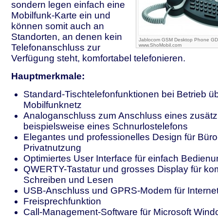
sondern legen einfach eine
Mobilfunk-Karte ein und
können somit auch an
Standorten, an denen kein
Jablocom GSM Desktop Phone GDP-0
Telefonanschluss zur
www.ShoMobil.com
Verfügung steht, komfortabel telefonieren.
Hauptmerkmale:
Standard-Tischtelefonfunktionen bei Betrieb ü
Mobilfunknetz
Analoganschluss zum Anschluss eines zusätzl
beispielsweise eines Schnurlostelefons
Elegantes und professionelles Design für Büro
Privatnutzung
Optimiertes User Interface für einfach Bedie
QWERTY-Tastatur und grosses Display für ko
Schreiben und Lesen
USB-Anschluss und GPRS-Modem für Interne
Freisprechfunktion
Call-Management-Software für Microsoft Win