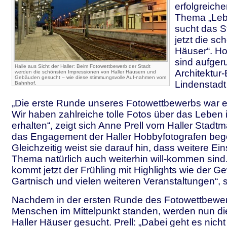
erfolgreich
Thema „Lebe
sucht das S
jetzt die sc
Häuser“. Ho
sind aufgeru
Halle aus Sicht der Haller: Beim Fotowettbewerb der Stadt
Architektur-
werden die schönsten Impressionen von Haller Häusern und
Gebäuden gesucht – wie diese stimmungsvolle Auf-nahmen vom
Lindenstadt
Bahnhof.
„Die erste Runde unseres Fotowettbewerbs war ein
Wir haben zahlreiche tolle Fotos über das Leben 
erhalten“, zeigt sich Anne Prell vom Haller Stadtm
das Engagement der Haller Hobbyfotografen bege
Gleichzeitig weist sie darauf hin, dass weitere 
Thema natürlich auch weiterhin will-kommen sind.
kommt jetzt der Frühling mit Highlights wie der 
Gartnisch und vielen weiteren Veranstaltungen“, s
Nachdem in der ersten Runde des Fotowettbewerb
Menschen im Mittelpunkt standen, werden nun d
Haller Häuser gesucht. Prell: „Dabei geht es nich