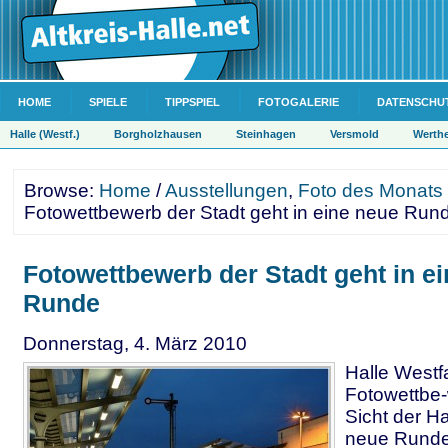
HOME
SPIELE
TIPPSPIEL
FOTOGALERIE
DATENSCHU
Halle (Westf.)
Borgholzhausen
Steinhagen
Versmold
Werth
Browse:
Home
/
Ausstellungen
,
Foto des Monats
Fotowettbewerb der Stadt geht in eine neue Run
Fotowettbewerb der Stadt geht in e
Runde
Donnerstag, 4. März 2010
Halle Westf
Fotowettbe-
Sicht der Ha
neue Runde