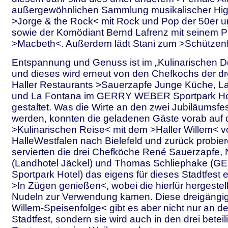
außergewöhnlichen Sammlung musikalischer High
>Jorge & the Rock< mit Rock und Pop der 50er u
sowie der Komödiant Bernd Lafrenz mit seinem
>Macbeth<. Außerdem lädt Stani zum >Schützenf
Entspannung und Genuss ist im „Kulinarischen Do
und dieses wird erneut von den Chefkochs der d
Haller Restaurants >Sauerzapfe Junge Küche, La
und La Fontana im GERRY WEBER Sportpark Hote
gestaltet. Was die Wirte an den zwei Jubiläumsfe
werden, konnten die geladenen Gäste vorab auf 
>Kulinarischen Reise< mit dem >Haller Willem< v
HalleWestfalen nach Bielefeld und zurück probie
servierten die drei Chefköche René Sauerzapfe, 
(Landhotel Jäckel) und Thomas Schliephake 
Sportpark Hotel) das eigens für dieses Stadtfest
>In Zügen genießen<, wobei die hierfür hergestel
Nudeln zur Verwendung kamen. Diese dreigängig
Willem-Speisenfolge< gibt es aber nicht nur an 
Stadtfest, sondern sie wird auch in den drei beteil