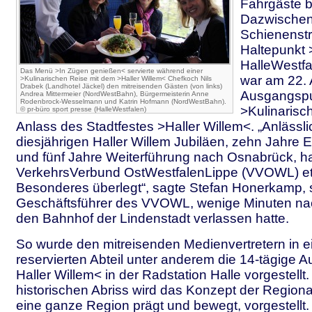
Fahrgäste b
Dazwischen 
Schienenst
Haltepunkt
HalleWestfa
Das Menü >In Zügen genießen< servierte während einer
war am 22. A
>Kulinarischen Reise mit dem >Haller Willem< Chefkoch Nils
Drabek (Landhotel Jäckel) den mitreisenden Gästen (von links)
Ausgangspu
Andrea Mittermeier (NordWestBahn), Bürgermeisterin Anne
Rodenbrock-Wesselmann und Katrin Hofmann (NordWestBahn).
>Kulinarisc
© pr-büro sport presse (HalleWestfalen)
Anlass des Stadtfestes >Haller Willem<. „Anlässli
diesjährigen Haller Willem Jubiläen, zehn Jahre
und fünf Jahre Weiterführung nach Osnabrück, ha
VerkehrsVerbund OstWestfalenLippe (VVOWL) e
Besonderes überlegt“, sagte Stefan Honerkamp, s
Geschäftsführer des VVOWL, wenige Minuten n
den Bahnhof der Lindenstadt verlassen hatte.
So wurde den mitreisenden Medienvertretern in 
reservierten Abteil unter anderem die 14-tägige 
Haller Willem< in der Radstation Halle vorgestell
historischen Abriss wird das Konzept der Region
eine ganze Region prägt und bewegt, vorgestellt. 