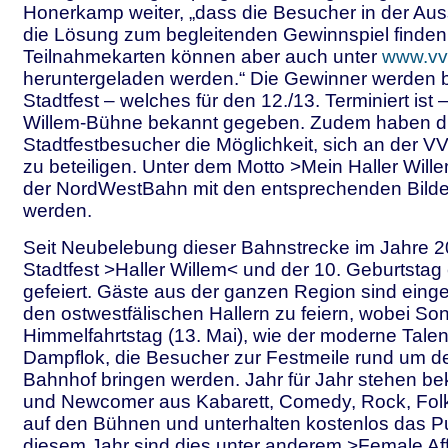
Honerkamp weiter, „dass die Besucher in der Aus
die Lösung zum begleitenden Gewinnspiel finden
Teilnahmekarten können aber auch unter
www.vv
heruntergeladen werden.“ Die Gewinner werden b
Stadtfest – welches für den 12./13. Terminiert ist –
Willem-Bühne bekannt gegeben. Zudem haben d
Stadtfestbesucher die Möglichkeit, sich an der
zu beteiligen. Unter dem Motto >Mein Haller Wille
der NordWestBahn mit den entsprechenden Bilde
werden.
Seit Neubelebung dieser Bahnstrecke im Jahre 2
Stadtfest >Haller Willem< und der 10. Geburtsta
gefeiert. Gäste aus der ganzen Region sind eing
den ostwestfälischen Hallern zu feiern, wobei S
Himmelfahrtstag (13. Mai), wie der moderne Tale
Dampflok, die Besucher zur Festmeile rund um de
Bahnhof bringen werden. Jahr für Jahr stehen be
und Newcomer aus Kabarett, Comedy, Rock, Fo
auf den Bühnen und unterhalten kostenlos das Pu
diesem Jahr sind dies unter anderem >Female Affa