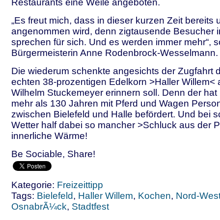
Restaurants eine Weile angeboten.
„Es freut mich, dass in dieser kurzen Zeit bereits
angenommen wird, denn zigtausende Besucher i
sprechen für sich. Und es werden immer mehr“, s
Bürgermeisterin Anne Rodenbrock-Wesselmann.
Die wiederum schenkte angesichts der Zugfahrt 
echten 38-prozentigen Edelkorn >Haller Willem< 
Wilhelm Stuckemeyer erinnern soll. Denn der hat 
mehr als 130 Jahren mit Pferd und Wagen Pers
zwischen Bielefeld und Halle befördert. Und bei 
Wetter half dabei so mancher >Schluck aus der Pu
innerliche Wärme!
Be Sociable, Share!
Kategorie:
Freizeittipp
Tags:
Bielefeld
,
Haller Willem
,
Kochen
,
Nord-Wes
OsnabrÃ¼ck
,
Stadtfest