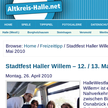
HOME
SPIELE
TIPPSPIEL
FOTOGALERIE
DATENSCHU
Halle (Westf.)
Borgholzhausen
Steinhagen
Versmold
Werth
Browse:
Home
/
Freizeittipp
/ Stadtfest Haller Will
Mai 2010
Stadtfest Haller Willem – 12. / 13. M
Montag, 26. April 2010
HalleWestfa
Willem< ist 
Nahverkehrs
zwischen Bi
Osnabrück 