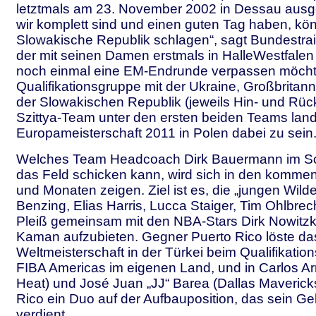
letztmals am 23. November 2002 in Dessau ausg
wir komplett sind und einen guten Tag haben, kön
Slowakische Republik schlagen“, sagt Bundestrain
der mit seinen Damen erstmals in HalleWestfalen 
noch einmal eine EM-Endrunde verpassen möchte
Qualifikationsgruppe mit der Ukraine, Großbritan
der Slowakischen Republik (jeweils Hin- und Rüc
Szittya-Team unter den ersten beiden Teams land
Europameisterschaft 2011 in Polen dabei zu sein
Welches Team Headcoach Dirk Bauermann im S
das Feld schicken kann, wird sich in den komm
und Monaten zeigen. Ziel ist es, die „jungen Wild
Benzing, Elias Harris, Lucca Staiger, Tim Ohlbrec
Pleiß gemeinsam mit den NBA-Stars Dirk Nowitzk
Kaman aufzubieten. Gegner Puerto Rico löste das 
Weltmeisterschaft in der Türkei beim Qualifikation
FIBA Americas im eigenen Land, und in Carlos Ar
Heat) und José Juan „JJ“ Barea (Dallas Maverick
Rico ein Duo auf der Aufbauposition, das sein Ge
verdient.