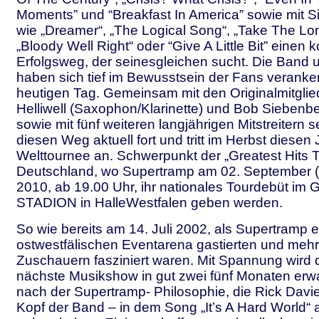
Moments” und “Breakfast In America” sowie mit Si
wie „Dreamer“, „The Logical Song“, „Take The L
„Bloody Well Right“ oder “Give A Little Bit” einen
Erfolgsweg, der seinesgleichen sucht. Die Band 
haben sich tief im Bewusstsein der Fans veranker
heutigen Tag. Gemeinsam mit den Originalmitgli
Helliwell (Saxophon/Klarinette) und Bob Siebenb
sowie mit fünf weiteren langjährigen Mitstreitern 
diesen Weg aktuell fort und tritt im Herbst diesen
Welttournee an. Schwerpunkt der „Greatest Hits To
Deutschland, wo Supertramp am 02. September 
2010, ab 19.00 Uhr, ihr nationales Tourdebüt 
STADION in HalleWestfalen geben werden.
So wie bereits am 14. Juli 2002, als Supertramp e
ostwestfälischen Eventarena gastierten und mehr
Zuschauern fasziniert waren. Mit Spannung wird 
nächste Musikshow in gut zwei fünf Monaten erwa
nach der Supertramp- Philosophie, die Rick Davie
Kopf der Band – in dem Song „It’s A Hard World“ 