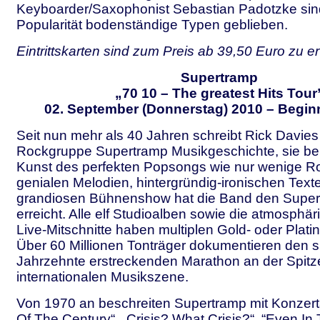
Keyboarder/Saxophonist Sebastian Padotzke sind 
Popularität bodenständige Typen geblieben.
Eintrittskarten sind zum Preis ab 39,50 Euro zu e
Supertramp
„70 10 – The greatest Hits Tour
02. September (Donnerstag) 2010 – Beginn
Seit nun mehr als 40 Jahren schreibt Rick Davies 
Rockgruppe Supertramp Musikgeschichte, sie be
Kunst des perfekten Popsongs wie nur wenige R
genialen Melodien, hintergründig-ironischen Text
grandiosen Bühnenshow hat die Band den Supers
erreicht. Alle elf Studioalben sowie die atmosphär
Live-Mitschnitte haben multiplen Gold- oder Platin
Über 60 Millionen Tonträger dokumentieren den si
Jahrzehnte erstreckenden Marathon an der Spitz
internationalen Musikszene.
Von 1970 an beschreiten Supertramp mit Konzert
Of The Century“, „Crisis? What Crisis?“, “Even In