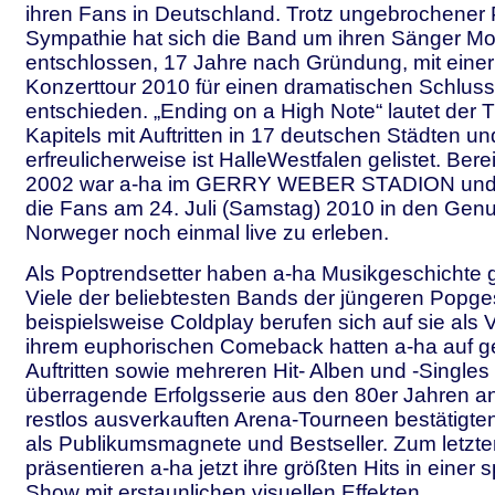
ihren Fans in Deutschland. Trotz ungebrochener 
Sympathie hat sich die Band um ihren Sänger Mo
entschlossen, 17 Jahre nach Gründung, mit einer 
Konzerttour 2010 für einen dramatischen Schlus
entschieden. „Ending on a High Note“ lautet der Ti
Kapitels mit Auftritten in 17 deutschen Städten un
erfreulicherweise ist HalleWestfalen gelistet. Ber
2002 war a-ha im GERRY WEBER STADION un
die Fans am 24. Juli (Samstag) 2010 in den Genu
Norweger noch einmal live zu erleben.
Als Poptrendsetter haben a-ha Musikgeschichte 
Viele der beliebtesten Bands der jüngeren Popge
beispielsweise Coldplay berufen sich auf sie als Vo
ihrem euphorischen Comeback hatten a-ha auf ge
Auftritten sowie mehreren Hit- Alben und -Singles 
überragende Erfolgsserie aus den 80er Jahren an
restlos ausverkauften Arena-Tourneen bestätigten 
als Publikumsmagnete und Bestseller. Zum letzte
präsentieren a-ha jetzt ihre größten Hits in einer
Show mit erstaunlichen visuellen Effekten.