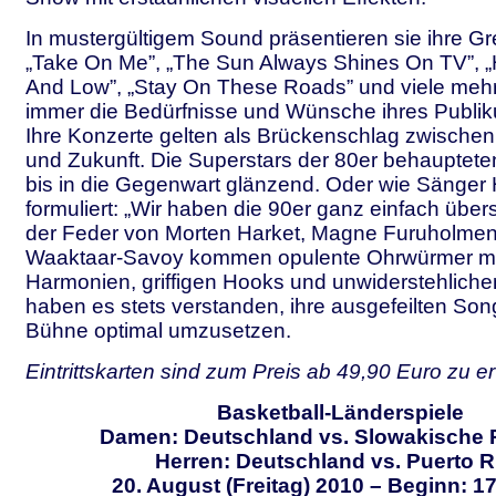
In mustergültigem Sound präsentieren sie ihre Gre
„Take On Me”, „The Sun Always Shines On TV”, „
And Low”, „Stay On These Roads” und viele meh
immer die Bedürfnisse und Wünsche ihres Publiku
Ihre Konzerte gelten als Brückenschlag zwische
und Zukunft. Die Superstars der 80er behaupteten
bis in die Gegenwart glänzend. Oder wie Sänger 
formuliert: „Wir haben die 90er ganz einfach übe
der Feder von Morten Harket, Magne Furuholmen
Waaktaar-Savoy kommen opulente Ohrwürmer mi
Harmonien, griffigen Hooks und unwiderstehliche
haben es stets verstanden, ihre ausgefeilten Son
Bühne optimal umzusetzen.
Eintrittskarten sind zum Preis ab 49,90 Euro zu e
Basketball-Länderspiele
Damen: Deutschland vs. Slowakische 
Herren: Deutschland vs. Puerto R
20. August (Freitag) 2010 – Beginn: 1