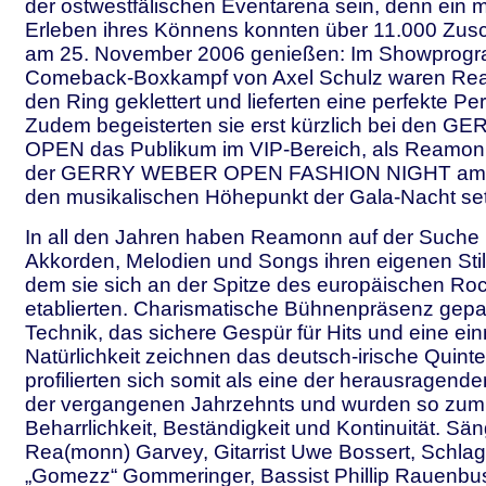
der ostwestfälischen Eventarena sein, denn ein 
Erleben ihres Könnens konnten über 11.000 Zusc
am 25. November 2006 genießen: Im Showprog
Comeback-Boxkampf von Axel Schulz waren Rea
den Ring geklettert und lieferten eine perfekte P
Zudem begeisterten sie erst kürzlich bei den
OPEN das Publikum im VIP-Bereich, als Reamo
der GERRY WEBER OPEN FASHION NIGHT am 1
den musikalischen Höhepunkt der Gala-Nacht set
In all den Jahren haben Reamonn auf der Suche 
Akkorden, Melodien und Songs ihren eigenen Stil
dem sie sich an der Spitze des europäischen R
etablierten. Charismatische Bühnenpräsenz gepaa
Technik, das sichere Gespür für Hits und eine e
Natürlichkeit zeichnen das deutsch-irische Quin
profilierten sich somit als eine der herausragen
der vergangenen Jahrzehnts und wurden so zum I
Beharrlichkeit, Beständigkeit und Kontinuität. Säng
Rea(monn) Garvey, Gitarrist Uwe Bossert, Schla
„Gomezz“ Gommeringer, Bassist Phillip Rauenbu