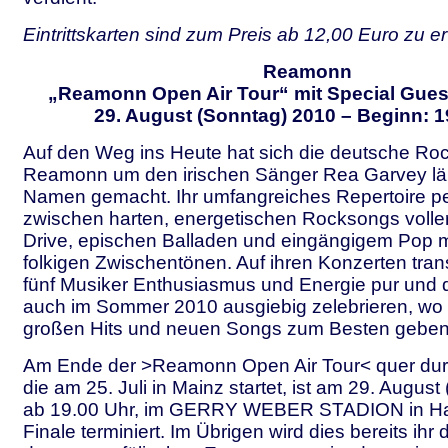
Eintrittskarten sind zum Preis ab 12,00 Euro zu e
Reamonn
„Reamonn Open Air Tour“ mit Special Gues
29. August (Sonntag) 2010 – Beginn: 1
Auf den Weg ins Heute hat sich die deutsche R
Reamonn um den irischen Sänger Rea Garvey lä
Namen gemacht. Ihr umfangreiches Repertoire p
zwischen harten, energetischen Rocksongs volle
Drive, epischen Balladen und eingängigem Pop m
folkigen Zwischentönen. Auf ihren Konzerten trans
fünf Musiker Enthusiasmus und Energie pur und d
auch im Sommer 2010 ausgiebig zelebrieren, wo
großen Hits und neuen Songs zum Besten geben
Am Ende der >Reamonn Open Air Tour< quer durc
die am 25. Juli in Mainz startet, ist am 29. Augus
ab 19.00 Uhr, im GERRY WEBER STADION in Hal
Finale terminiert. Im Übrigen wird dies bereits ihr dri