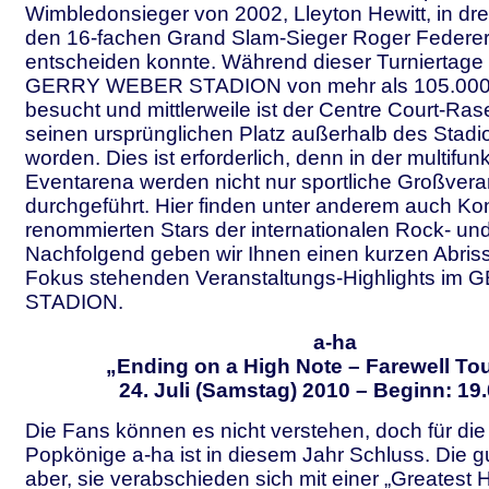
Wimbledonsieger von 2002, Lleyton Hewitt, in dr
den 16-fachen Grand Slam-Sieger Roger Federer 
entscheiden konnte. Während dieser Turniertage
GERRY WEBER STADION von mehr als 105.000
besucht und mittlerweile ist der Centre Court-Ra
seinen ursprünglichen Platz außerhalb des Stadio
worden. Dies ist erforderlich, denn in der multifun
Eventarena werden nicht nur sportliche Großvera
durchgeführt. Hier finden unter anderem auch Ko
renommierten Stars der internationalen Rock- un
Nachfolgend geben wir Ihnen einen kurzen Abriss
Fokus stehenden Veranstaltungs-Highlights i
STADION.
a-ha
„Ending on a High Note – Farewell To
24. Juli (Samstag) 2010 – Beginn: 19
Die Fans können es nicht verstehen, doch für di
Popkönige a-ha ist in diesem Jahr Schluss. Die gu
aber, sie verabschieden sich mit einer „Greatest H