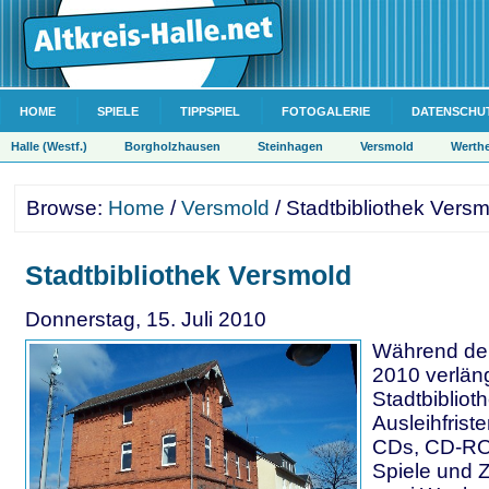
HOME
SPIELE
TIPPSPIEL
FOTOGALERIE
DATENSCHU
Halle (Westf.)
Borgholzhausen
Steinhagen
Versmold
Werth
Browse:
Home
/
Versmold
/ Stadtbibliothek Vers
Stadtbibliothek Versmold
Donnerstag, 15. Juli 2010
Während de
2010 verläng
Stadtbibliot
Ausleihfrist
CDs, CD-RO
Spiele und Z