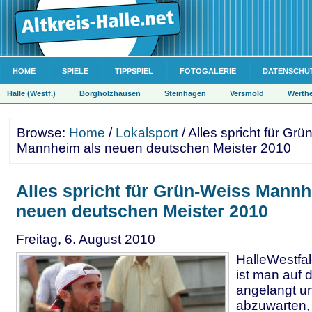
HOME
SPIELE
TIPPSPIEL
FOTOGALERIE
DATENSCHU
Halle (Westf.)
Borgholzhausen
Steinhagen
Versmold
Werth
Browse:
Home
/
Lokalsport
/ Alles spricht für Gr
Mannheim als neuen deutschen Meister 2010
Alles spricht für Grün-Weiss Mannh
neuen deutschen Meister 2010
Freitag, 6. August 2010
HalleWestfa
ist man auf 
angelangt un
abzuwarten, 