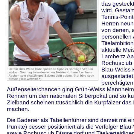
das gesteckt
wird. Gestart
Tennis-Point
Herren neun
von denen, 
personellen 
Titelambition
aktuelle Mei
Lambertz Aa
Rochusclub 
Blau-Weiss 
Der für Blau-Weiss Halle spielende Spanier Santiago Ventura
wird am Sonntag beim deutschen Meister Kurhaus Lambertz
ausgestattet
Aachen sein diesjähriges Saisondebüt geben. © pr-büro sport
presse (HalleWestfalen)
berechtigten
Außenseiterchancen ging Grün-Weiss Mannheim 
Rennen um den nationalen Silberpokal und so ku
Zielband scheinen tatsächlich die Kurpfälzer da
machen.
Die Badener als Tabellenführer sind derzeit mit e
Punkte) besser positioniert als die Verfolger Blau
sowie Rochusclub Düsseldorf und Titelverteidige