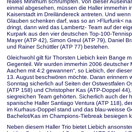
reales Minimum schrumpfen. Von dieser Auseina
einmal abgesehen, müssen die Haller immerhin in
Kaiserstadt im Dreiländereck antreten. Und wen
Glauben schenken darf, was so an >Flurfunk< na
dringt, dann wird das Lambertz- Team auf der ei
Kurpark aus den vier deutschen Top-100-Tennispr
Mayer (ATP 42), Simon Greul (ATP 79), Daniel B
und Rainer Schüttler (ATP 77) bestehen.
Gleichwohl gilt für Thorsten Liebich kein Bange 
Gegenteil. Wir wurden immerhin 2006 deutscher Me
Aachen mit 4:2 gewannen“, so Liebich, der dies
13. August beschwören möchte. Daran erinnern 
Sonntag sicherlich auf Seiten der Ostwestfalen 
(ATP 158) und Christopher Kas (ATP-Doppel 44),
siegreichen Team gehörten. Sicherlich auch der 
spanische Haller Santiago Ventura (ATP 118), der
im Kurhaus-Doppel stand und das blau-weisse 
Bachelot/Kas im Champions-Tiebreak besiegen k
Neben diesem Haller Trio bietet Liebich ansonste