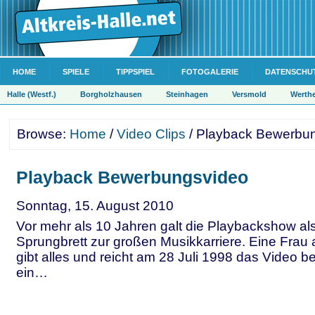
HOME
SPIELE
TIPPSPIEL
FOTOGALERIE
DATENSCHU
Halle (Westf.)
Borgholzhausen
Steinhagen
Versmold
Werth
Browse:
Home
/
Video Clips
/ Playback Bewerbu
Playback Bewerbungsvideo
Sonntag, 15. August 2010
Vor mehr als 10 Jahren galt die Playbackshow al
Sprungbrett zur großen Musikkarriere. Eine Frau 
gibt alles und reicht am 28 Juli 1998 das Video 
ein…