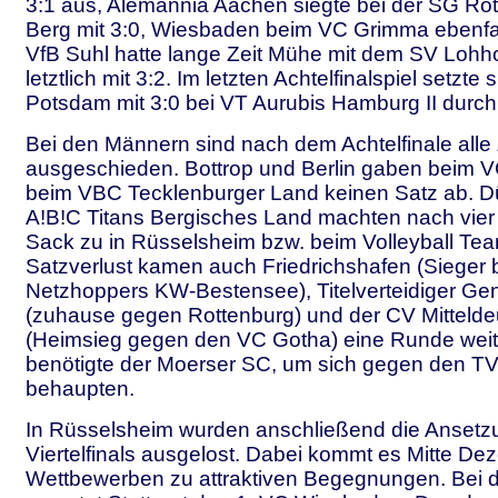
3:1 aus, Alemannia Aachen siegte bei der SG Rot
Berg mit 3:0, Wiesbaden beim VC Grimma ebenfall
VfB Suhl hatte lange Zeit Mühe mit dem SV Lohho
letztlich mit 3:2. Im letzten Achtelfinalspiel setzte
Potsdam mit 3:0 bei VT Aurubis Hamburg II durch
Bei den Männern sind nach dem Achtelfinale alle 
ausgeschieden. Bottrop und Berlin gaben beim 
beim VBC Tecklenburger Land keinen Satz ab. D
A!B!C Titans Bergisches Land machten nach vier
Sack zu in Rüsselsheim bzw. beim Volleyball Tea
Satzverlust kamen auch Friedrichshafen (Sieger 
Netzhoppers KW-Bestensee), Titelverteidiger Gen
(zuhause gegen Rottenburg) und der CV Mittelde
(Heimsieg gegen den VC Gotha) eine Runde weite
benötigte der Moerser SC, um sich gegen den TV
behaupten.
In Rüsselsheim wurden anschließend die Ansetzu
Viertelfinals ausgelost. Dabei kommt es Mitte De
Wettbewerben zu attraktiven Begegnungen. Bei 