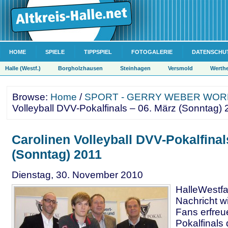
HOME
SPIELE
TIPPSPIEL
FOTOGALERIE
DATENSCHU
Halle (Westf.)
Borgholzhausen
Steinhagen
Versmold
Werth
Browse:
Home
/
SPORT - GERRY WEBER WOR
Volleyball DVV-Pokalfinals – 06. März (Sonntag)
Carolinen Volleyball DVV-Pokalfinal
(Sonntag) 2011
Dienstag, 30. November 2010
HalleWestfa
Nachricht wi
Fans erfreu
Pokalfinals