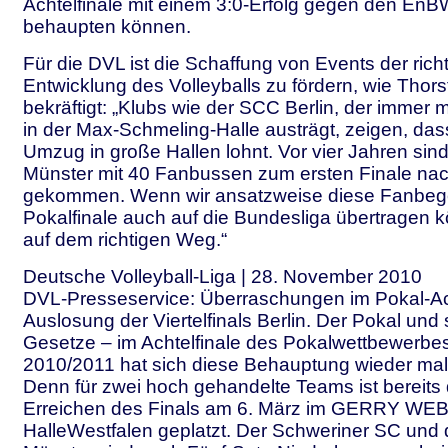
Achtelfinale mit einem 3:0-Erfolg gegen den En
behaupten können.
Für die DVL ist die Schaffung von Events der ric
Entwicklung des Volleyballs zu fördern, wie Thor
bekräftigt: „Klubs wie der SCC Berlin, der immer
in der Max-Schmeling-Halle austrägt, zeigen, das
Umzug in große Hallen lohnt. Vor vier Jahren si
Münster mit 40 Fanbussen zum ersten Finale nac
gekommen. Wenn wir ansatzweise diese Fanbege
Pokalfinale auch auf die Bundesliga übertragen k
auf dem richtigen Weg.“
Deutsche Volleyball-Liga | 28. November 2010
DVL-Presseservice: Überraschungen im Pokal-Ach
Auslosung der Viertelfinals Berlin. Der Pokal und
Gesetze – im Achtelfinale des Pokalwettbewerbes
2010/2011 hat sich diese Behauptung wieder mal
Denn für zwei hoch gehandelte Teams ist bereit
Erreichen des Finals am 6. März im GERRY WE
HalleWestfalen geplatzt. Der Schweriner SC und