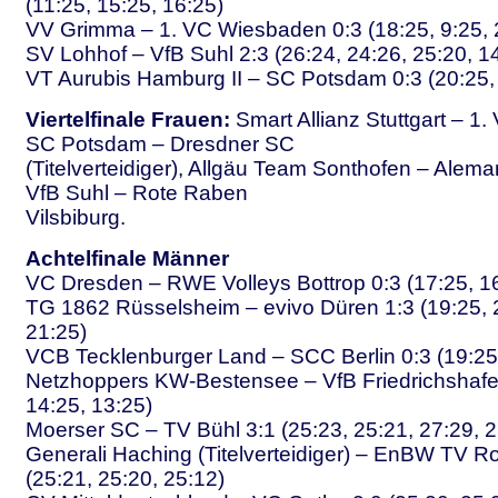
(11:25, 15:25, 16:25)
VV Grimma – 1. VC Wiesbaden 0:3 (18:25, 9:25, 
SV Lohhof – VfB Suhl 2:3 (26:24, 24:26, 25:20, 14
VT Aurubis Hamburg II – SC Potsdam 0:3 (20:25, 
Viertelfinale Frauen:
Smart Allianz Stuttgart – 1
SC Potsdam – Dresdner SC
(Titelverteidiger), Allgäu Team Sonthofen – Alem
VfB Suhl – Rote Raben
Vilsbiburg.
Achtelfinale Männer
VC Dresden – RWE Volleys Bottrop 0:3 (17:25, 16
TG 1862 Rüsselsheim – evivo Düren 1:3 (19:25, 2
21:25)
VCB Tecklenburger Land – SCC Berlin 0:3 (19:25,
Netzhoppers KW-Bestensee – VfB Friedrichshafen
14:25, 13:25)
Moerser SC – TV Bühl 3:1 (25:23, 25:21, 27:29, 2
Generali Haching (Titelverteidiger) – EnBW TV Ro
(25:21, 25:20, 25:12)