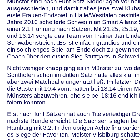
Münster sind nach Fünf-Satz-Niederlagen vor hei
ausgeschieden, und damit traf es jene zwei Klubs
erste Frauen-Endspiel in Halle/Westfalen bestritt
Jahre 2010 scheiterte Schwerin an Smart Allianz St
einer 2:1 Führung nach Sätzen: Mit 21:25, 25:19,
und 16:14 sorgte das Team von Trainer Jan Linde
Schwabenstreich. „Es ist einfach grandios und ei
ein solch enges Spiel am Ende doch zu gewinnen”
Coach über den ersten Sieg Stuttgarts in Schweri
Nicht weniger knapp ging es in Münster zu, wo d
Sonthofen schon im dritten Satz hätte alles klar
aber zwei Matchbälle ungenutzt ließ. Im letzten 
die Gäste mit 10:4 vorn, hatten bei 13:14 einen M
Münsters abzuwehren, ehe sie bei 18:16 endlich
feiern konnten.
Erst nach fünf Sätzen hat auch Titelverteidiger D
nächste Runde erreicht. Die Sachsen siegten bei
Hamburg mit 3:2. In den übrigen Achtelfinalparti
es Siege der Favoriten. Meister Vilsbiburg schalt