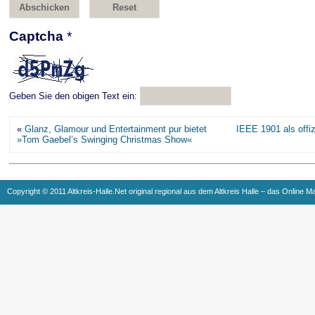
Captcha
*
Geben Sie den obigen Text ein:
«
Glanz, Glamour und Entertainment pur bietet
IEEE 1901 als offiz
»Tom Gaebel’s Swinging Christmas Show«
Copyright © 2011 Altkreis-Halle.Net original regional aus dem Altkreis Halle – das Online M