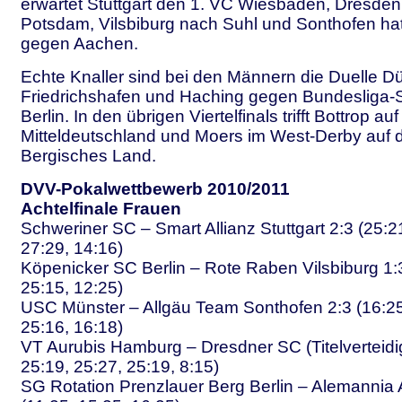
erwartet Stuttgart den 1. VC Wiesbaden, Dresde
Potsdam, Vilsbiburg nach Suhl und Sonthofen ha
gegen Aachen.
Echte Knaller sind bei den Männern die Duelle 
Friedrichshafen und Haching gegen Bundesliga-S
Berlin. In den übrigen Viertelfinals trifft Bottrop a
Mitteldeutschland und Moers im West-Derby auf d
Bergisches Land.
DVV-Pokalwettbewerb 2010/2011
Achtelfinale Frauen
Schweriner SC – Smart Allianz Stuttgart 2:3 (25:2
27:29, 14:16)
Köpenicker SC Berlin – Rote Raben Vilsbiburg 1:3
25:15, 12:25)
USC Münster – Allgäu Team Sonthofen 2:3 (16:25
25:16, 16:18)
VT Aurubis Hamburg – Dresdner SC (Titelverteidig
25:19, 25:27, 25:19, 8:15)
SG Rotation Prenzlauer Berg Berlin – Alemannia