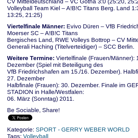
CV Mitteldeutschland – VC Gotha 3:0 (25:20, 25:
Volleyball Team Kiel – A!B!C Titans Berg. Land 1:
13:25, 21:25)
Viertelfinale Männer:
Evivo Düren – VfB Friedric
Moerser SC – A!B!C Titans
Bergisches Land, RWE Volleys Bottrop – CV Mitt
Generali Haching (Titelverteidiger) – SCC Berlin.
Weitere Termine:
Viertelfinale (Frauen/Männer): 
Dezember (Spiel mit Beteiligung des
VfB Friedrichshafen am 15./16. Dezember). Halbf
27. Dezember
Halbfinale (Frauen): 30. Dezember. Finale im
STADION in Halle/Westfalen:
06. März (Sonntag) 2011.
Be Sociable, Share!
Kategorie:
SPORT - GERRY WEBER WORLD
Tags:
Volleyball