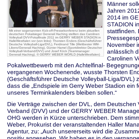
Männer soll
Jahren 201
2014 im 
STADION in
stattfinden.
Mit einer sogenannten Kick-off-Pressekonferenz beim aktuellen
deutschen Pokalsieger Generali Haching stellten das Carolinen
Pressegesp
Volleyball DVV-Pokalfinale 2011 im GERRY WEBER STADION in
HalleWestfalen vor (von links): Thorsten Enders (Geschäftsführer
November i
Deutsche Volleyball-Liga/DVL), Ferdinand Tille (Weltbester WM-
Libero/Generali Haching), Günter Hamel (Sportdirektor Deutscher
anlässlich d
Volleyball-Verband/DVV) und Josef Köck (Teammanager
Generali Haching). © GERRY WEBER WORLD (HalleWestfalen)
Carolinen V
Pokalwettbewerb mit den Achtelfinal- Begegnun
vergangenen Wochenende, wusste Thorsten En
(Geschäftsführer Deutsche Volleyball-Liga/DVL) z
dass die „Endspiele im Gerry Weber Stadion ein f
unseres Terminkalenders bleiben sollen.“
Die Verträge zwischen der DVL, dem Deutschen V
Verband (DVV) und der GERRY WEBER Manage
OHG werden in Kürze unterschrieben. Dem stimm
Weber, Prokurist der veranstaltenden Haller Ma
Agentur, zu: „Auch unsererseits wird die Zusamme
positiv angesehen. Wir haben es in den vergang