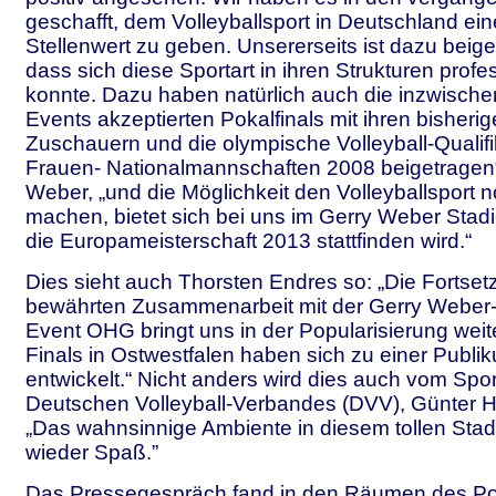
geschafft, dem Volleyballsport in Deutschland ei
Stellenwert zu geben. Unsererseits ist dazu beig
dass sich diese Sportart in ihren Strukturen profe
konnte. Dazu haben natürlich auch die inzwischen
Events akzeptierten Pokalfinals mit ihren bisheri
Zuschauern und die olympische Volleyball-Qualifi
Frauen- Nationalmannschaften 2008 beigetragen“
Weber, „und die Möglichkeit den Volleyballsport 
machen, bietet sich bei uns im Gerry Weber Stad
die Europameisterschaft 2013 stattfinden wird.“
Dies sieht auch Thorsten Endres so: „Die Fortset
bewährten Zusammenarbeit mit der Gerry Webe
Event OHG bringt uns in der Popularisierung weit
Finals in Ostwestfalen haben sich zu einer Publik
entwickelt.“ Nicht anders wird dies auch vom Spor
Deutschen Volleyball-Verbandes (DVV), Günter Ha
„Das wahnsinnige Ambiente in diesem tollen Sta
wieder Spaß.”
Das Pressegespräch fand in den Räumen des Po