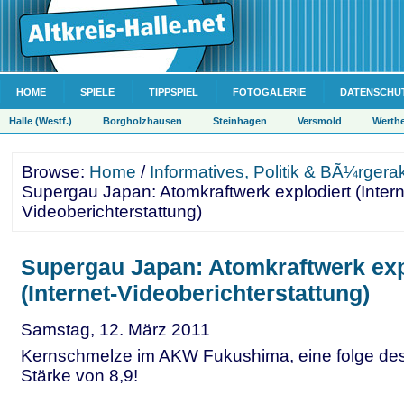
HOME
SPIELE
TIPPSPIEL
FOTOGALERIE
DATENSCHU
Halle (Westf.)
Borgholzhausen
Steinhagen
Versmold
Werth
Browse:
Home
/
Informatives, Politik & BÃ¼rgera
Supergau Japan: Atomkraftwerk explodiert (Intern
Videoberichterstattung)
Supergau Japan: Atomkraftwerk exp
(Internet-Videoberichterstattung)
Samstag, 12. März 2011
Kernschmelze im AKW Fukushima, eine folge de
Stärke von 8,9!