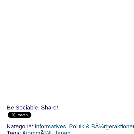
Be Sociable, Share!
Kategorie:
Informatives, Politik & BÃ¼rgeraktione
Tags:
AtommÃ¼ll
,
Japan