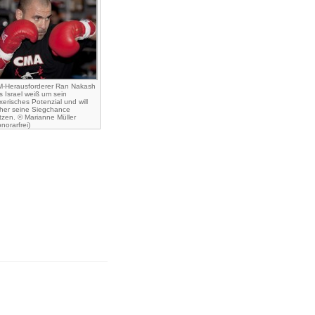
-Herausforderer Ran Nakash
s Israel weiß um sein
xerisches Potenzial und will
her seine Siegchance
tzen. © Marianne Müller
norarfrei)