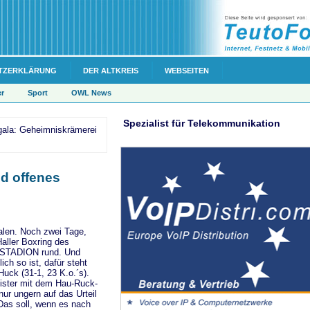
TZERKLÄRUNG
DER ALTKREIS
WEBSEITEN
er
Sport
OWL News
Spezialist für Telekommunikation
xgala: Geheimniskrämerei
nd offenes
alen. Noch zwei Tage,
aller Boxring des
TADION rund. Und
ich so ist, dafür steht
uck (31-1, 23 K.o.´s).
ster mit dem Hau-Ruck-
 nur ungern auf das Urteil
 Das soll, wenn es nach