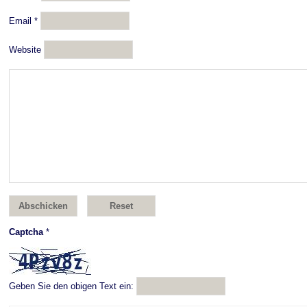
Email
*
Website
Captcha
*
Geben Sie den obigen Text ein: