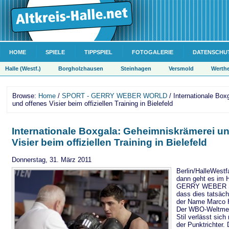
HOME
SPIELE
TIPPSPIEL
FOTOGALERIE
DATENSCHU
Halle (Westf.)
Borgholzhausen
Steinhagen
Versmold
Werth
Browse:
Home
/
SPORT - GERRY WEBER WORLD
/ Internationale Bo
und offenes Visier beim offiziellen Training in Bielefeld
Internationale Boxgala: Geheimniskrämerei u
Visier beim offiziellen Training in Bielefeld
Donnerstag, 31. März 2011
Berlin/HalleWestf
dann geht es im H
GERRY WEBER S
dass dies tatsächl
der Name Marco H
Der WBO-Weltmei
Stil verlässt sich
der Punktrichter.