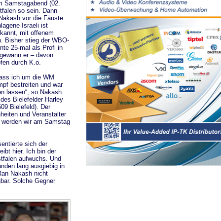
m Samstagabend (02.
stfalen so sein. Dann
akash vor die Fäuste.
agene Israeli ist
ekannt, mit offenem
n. Bisher stieg der WBO-
nte 25-mal als Profi in
 gewann er – davon
fen durch K.o.
 dass ich um die WM
mpf bestreiten und war
hen lassen“, so Nakash
des Bielefelder Harley
9 Bielefeld). Der
nheiten und Veranstalter
s werden wir am Samstag
entierte sich der
ibt hier. Ich bin der
stfalen aufwuchs. Und
nden lang ausgiebig in
Ran Nakash nicht
gbar. Solche Gegner