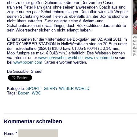
eher zu einer großen Geheimniskrämerei. Der von Ibn Cason
trainierte Peter kam ganz ohne seinen anwesenden Coach aus und
zeigte nur ein paar Schattenboxeinlagen. Daraufhin wies Ulli Wegner
seinen Schützling Robert Helenius ebenfalls an, die Boxhandschuhe
nicht überzustreifen. Zwar dauerte seine Aufwärm- und
Schattenboxeinheit etwas länger, doch Rückschlüsse daraus dürfte
sein Widersacher sicherlich nicht erlangt haben.
WM
Eintrittskarten für die >Internationale Boxgala< am 02. April 2011 im
au
GERRY WEBER STADION in HalleWestfalen sind ab 20 Euro unter
bo
da
der Tickethotline (05201) 818-0 bzw. 01805-570044 (€ 0,14/min.,
nu
Mobilfunkpreise max. € 0,42/min.) erhältlich. Des Weiteren können
(ho
via Internet unter
www.gerryweber-world.de
,
www.eventim.de
sowie
bei
www.boxen.com
Karten erworben werden.
Be Sociable, Share!
Kategorie:
SPORT - GERRY WEBER WORLD
Tags:
Boxen
,
WBO
Kommentar schreiben
Name
*