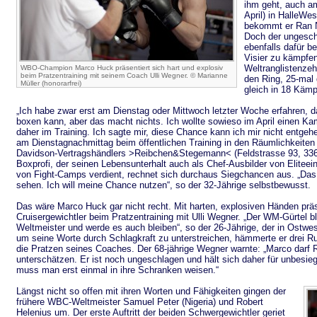
ihm geht, auch a
April) in HalleWe
bekommt er Ran N
Doch der ungeschl
ebenfalls dafür b
Visier zu kämpfe
Weltranglistenzeh
WBO-Champion Marco Huck präsentiert sich hart und explosiv
beim Pratzentraining mit seinem Coach Ulli Wegner. © Marianne
den Ring, 25-mal
Müller (honorarfrei)
gleich in 18 Kämp
„Ich habe zwar erst am Dienstag oder Mittwoch letzter Woche erfahren,
boxen kann, aber das macht nichts. Ich wollte sowieso im April einen Ka
daher im Training. Ich sagte mir, diese Chance kann ich mir nicht entge
am Dienstagnachmittag beim öffentlichen Training in den Räumlichkeiten 
Davidson-Vertragshändlers >Reibchen&Stegemann< (Feldstrasse 93, 3360
Boxprofi, der seinen Lebensunterhalt auch als Chef-Ausbilder von Eliteei
von Fight-Camps verdient, rechnet sich durchaus Siegchancen aus. „Da
sehen. Ich will meine Chance nutzen“, so der 32-Jährige selbstbewusst.
Das wäre Marco Huck gar nicht recht. Mit harten, explosiven Händen präs
Cruisergewichtler beim Pratzentraining mit Ulli Wegner. „Der WM-Gürtel ble
Weltmeister und werde es auch bleiben“, so der 26-Jährige, der in Ostwe
um seine Worte durch Schlagkraft zu unterstreichen, hämmerte er drei Ru
die Pratzen seines Coaches. Der 68-jährige Wegner warnte: „Marco darf 
unterschätzen. Er ist noch ungeschlagen und hält sich daher für unbesie
muss man erst einmal in ihre Schranken weisen.“
Längst nicht so offen mit ihren Worten und Fähigkeiten gingen der
frühere WBC-Weltmeister Samuel Peter (Nigeria) und Robert
Helenius um. Der erste Auftritt der beiden Schwergewichtler geriet