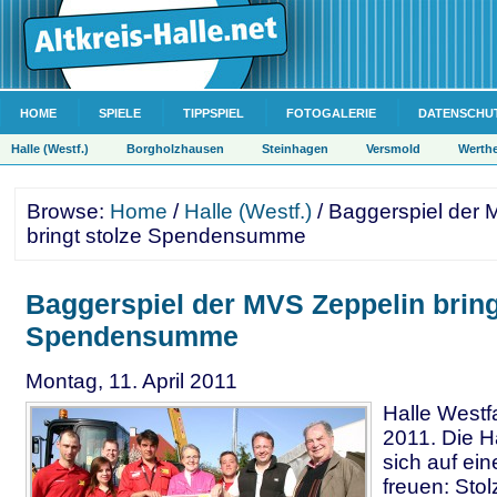
HOME
SPIELE
TIPPSPIEL
FOTOGALERIE
DATENSCHU
Halle (Westf.)
Borgholzhausen
Steinhagen
Versmold
Werth
Browse:
Home
/
Halle (Westf.)
/ Baggerspiel der 
bringt stolze Spendensumme
Baggerspiel der MVS Zeppelin bring
Spendensumme
Montag, 11. April 2011
Halle Westfa
2011. Die Ha
sich auf ei
freuen: Sto