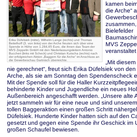
kamen beim
die Arche“ a
Gewerbesch
zusammen, 
Bielefelder
Baumaschin
Erika Düfelsiek (mitte), Wilhelm Lange (rechts) und Thomas
MVS Zeppe
Beitelhoff (3. von links) von der Arche freuten sich über eine
Spende in Höhe von 1.284,65 Euro, die ihnen das Team der
veranstaltet
MVS Zeppelin GmbH mit den Niederlassungsleitern Antonio
Buccheri (links mit Scheck) und Christian Kutscha (rechts) nach
der erfolgreichen Aktion „Baggern für die Arche“ im Anschluss an
die Gewerbeschau Gartnisch überreichte.
„Mit diesem 
nie gerechnet“, freut sich Erika Düfelsiek von de
Arche, als sie am Sonntag den Spendenscheck
Mit der Spende soll für die Haller Kurzzeitpflegeei
behinderte Kinder und Jugendliche ein neues Hol
Außenbereich angeschafft werden. „Unsere alte A
jetzt sammeln wir für eine neue und sind unserem
tollen Baggeraktion einen großen Schritt näher
Düfelsiek. Hunderte Kinder hatten sich auf den Ca
gesetzt und gegen eine Spende ihr Geschick im
großen Schaufel bewiesen.