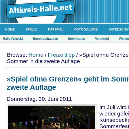
HOME
SPIELE
TIPPSPIEL
FOTOGALERIE
DATENSCHU
Halle (Westf.)
Borgholzhausen
Steinhagen
Versmold
Werth
Browse:
Home
/
Freizeittipp
/ »Spiel ohne Grenze
Sommer in die zweite Auflage
»Spiel ohne Grenzen« geht im Somm
zweite Auflage
Donnerstag, 30. Juni 2011
Im Juli wir
wieder gefe
Künsebecke
Sommerfest