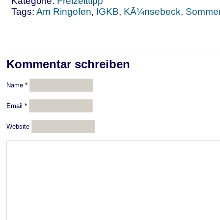
Kategorie:
Freizeittipp
Tags:
Am Ringofen
,
IGKB
,
KÃ¼nsebeck
,
Sommer
Kommentar schreiben
Name
*
Email
*
Website