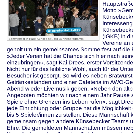
Hauptstraß
Motto »Gem
Künsebeck«
Interessen
Künsebecker
(IGKB) in d
Sommerfest in Halle-Künsebeck, mit Bühnenprogramm.
Vereine an 
geholt um ein gemeinsames Sommerfest auf die B
»Jeder Verein hat die Chance sich hier nach sei
einzubringen«, sagt Kai Drees, erster Vorsitzend
Nicht nur für das leibliche Wohl, auch für die Unte
Besucher ist gesorgt. So wird es neben Bratwurst
Getränkeständen und einer Cafeteria im AWO-
Abend wieder Livemusik geben. »Neben den alt
Angeboten möchten wir nach einem Jahr Pause a
Spiele ohne Grenzen ins Leben rufen«, sagt Dree
jede Einrichtung oder Gruppe hat die Möglichkeit
bis 5 Spieler/innen zu stellen. Diese Mannschaft
gemeinsam gegen andere Künsebecker Teams 
Ehre. Die gemeldeten Mannschaften müssen ne