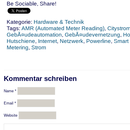
Be Sociable, Share!
Kategorie:
Hardware & Technik
Tags:
AMR (Automated Meter Reading)
,
Citystro
GebÃ¤udeautomation
,
GebÃ¤udevernetzung
,
Ho
Hutschiene
,
Internet
,
Netzwerk
,
Powerline
,
Smart
Metering
,
Strom
Kommentar schreiben
Name
*
Email
*
Website