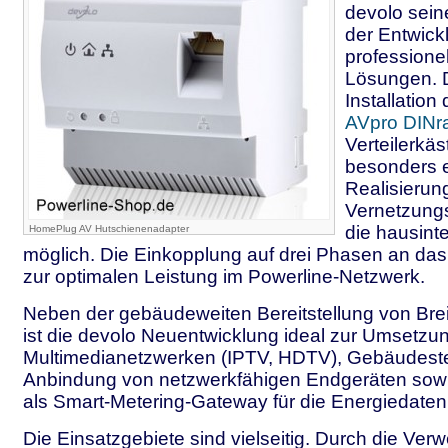
devolo seine
der Entwick
professione
Lösungen. D
Installation
AVpro DINra
Verteilerkäst
besonders 
Realisierun
Vernetzung
die hausint
HomePlug AV Hutschienenadapter
möglich. Die Einkopplung auf drei Phasen an das
zur optimalen Leistung im Powerline-Netzwerk.
Neben der gebäudeweiten Bereitstellung von Brei
ist die devolo Neuentwicklung ideal zur Umsetzu
Multimedianetzwerken (IPTV, HDTV), Gebäudest
Anbindung von netzwerkfähigen Endgeräten sow
als Smart-Metering-Gateway für die Energiedate
Die Einsatzgebiete sind vielseitig. Durch die Ve