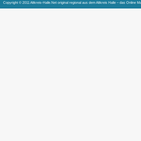
Copyright © 2011 Altkreis-Halle.Net original regional aus dem Altkreis Halle – das Online M