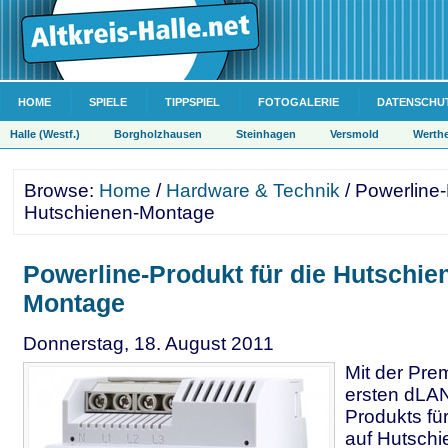
HOME
SPIELE
TIPPSPIEL
FOTOGALERIE
DATENSCHU
Halle (Westf.)
Borgholzhausen
Steinhagen
Versmold
Werth
Browse:
Home
/
Hardware & Technik
/ Powerline-
Hutschienen-Montage
Powerline-Produkt für die Hutschie
Montage
Donnerstag, 18. August 2011
Mit der Pre
ersten dLAN
Produkts fü
auf Hutschi