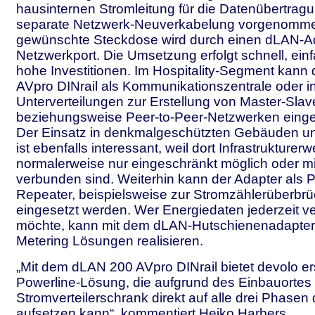
hausinternen Stromleitung für die Datenübertrag
separate Netzwerk-Neuverkabelung vorgenomme
gewünschte Steckdose wird durch einen dLAN-A
Netzwerkport. Die Umsetzung erfolgt schnell, ei
hohe Investitionen. Im Hospitality-Segment kann
AVpro DINrail als Kommunikationszentrale oder i
Unterverteilungen zur Erstellung von Master-Slav
beziehungsweise Peer-to-Peer-Netzwerken einge
Der Einsatz in denkmalgeschützten Gebäuden 
ist ebenfalls interessant, weil dort Infrastrukturer
normalerweise nur eingeschränkt möglich oder m
verbunden sind. Weiterhin kann der Adapter als P
Repeater, beispielsweise zur Stromzählerüberbr
eingesetzt werden. Wer Energiedaten jederzeit 
möchte, kann mit dem dLAN-Hutschienenadapter e
Metering Lösungen realisieren.
„Mit dem dLAN 200 AVpro DINrail bietet devolo er
Powerline-Lösung, die aufgrund des Einbauortes 
Stromverteilerschrank direkt auf alle drei Phase
aufsetzen kann“, kommentiert Heiko Harbers,