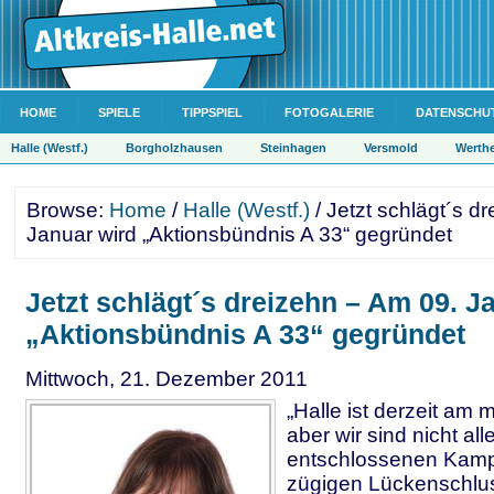
HOME
SPIELE
TIPPSPIEL
FOTOGALERIE
DATENSCHU
Halle (Westf.)
Borgholzhausen
Steinhagen
Versmold
Werth
Browse:
Home
/
Halle (Westf.)
/ Jetzt schlägt´s d
Januar wird „Aktionsbündnis A 33“ gegründet
Jetzt schlägt´s dreizehn – Am 09. J
„Aktionsbündnis A 33“ gegründet
Mittwoch, 21. Dezember 2011
„Halle ist derzeit am 
aber wir sind nicht all
entschlossenen Kampf
zügigen Lückenschlu