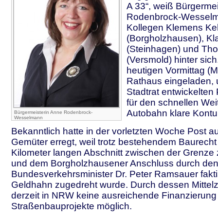
A 33“, weiß Bürgerme
Rodenbrock-Wesselm
Kollegen Klemens Kel
(Borgholzhausen), Kl
(Steinhagen) und Tho
(Versmold) hinter sich
heutigen Vormittag (M
Rathaus eingeladen, 
Stadtrat entwickelten P
für den schnellen Wei
Autobahn klare Kontu
Bürgermeisterin Anne Rodenbrock-
Wesselmann
Bekanntlich hatte in der vorletzten Woche Post au
Gemüter erregt, weil trotz bestehendem Baurecht
Kilometer langen Abschnitt zwischen der Grenze
und dem Borgholzhausener Anschluss durch de
Bundesverkehrsminister Dr. Peter Ramsauer fakti
Geldhahn zugedreht wurde. Durch dessen Mittelzu
derzeit in NRW keine ausreichende Finanzierung 
Straßenbauprojekte möglich.