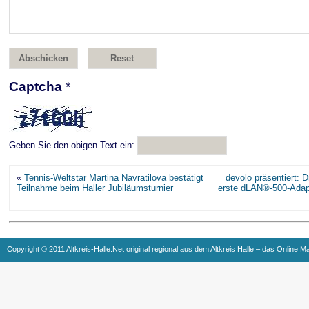
Captcha
*
Geben Sie den obigen Text ein:
«
Tennis-Weltstar Martina Navratilova bestätigt
devolo präsentiert: D
Teilnahme beim Haller Jubiläumsturnier
erste dLAN®-500-Adapte
Copyright © 2011 Altkreis-Halle.Net original regional aus dem Altkreis Halle – das Online M