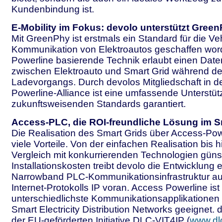
Kundenbindung ist.
E-Mobility im Fokus: devolo unterstützt Gree
Mit GreenPhy ist erstmals ein Standard für die Veh
Kommunikation von Elektroautos geschaffen wor
Powerline basierende Technik erlaubt einen Dat
zwischen Elektroauto und Smart Grid während d
Ladevorgangs. Durch devolos Mitgliedschaft in 
Powerline-Alliance ist eine umfassende Unterstü
zukunftsweisenden Standards garantiert.
Access-PLC, die ROI-freundliche Lösung im S
Die Realisation des Smart Grids über Access-Powe
viele Vorteile. Von der einfachen Realisation bis 
Vergleich mit konkurrierenden Technologien güns
Installationskosten treibt devolo die Entwicklung
Narrowband PLC-Kommunikationsinfrastruktur au
Internet-Protokolls IP voran. Access Powerline ist 
unterschiedlichste Kommunikationsapplikationen 
Smart Electricity Distribution Networks geeignet. d
der EU-geförderten Initiative DLC-VIT4IP (
www.dlc