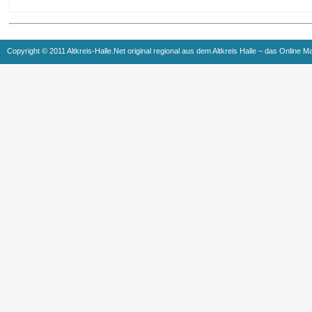
Copyright © 2011 Altkreis-Halle.Net original regional aus dem Altkreis Halle – das Online M