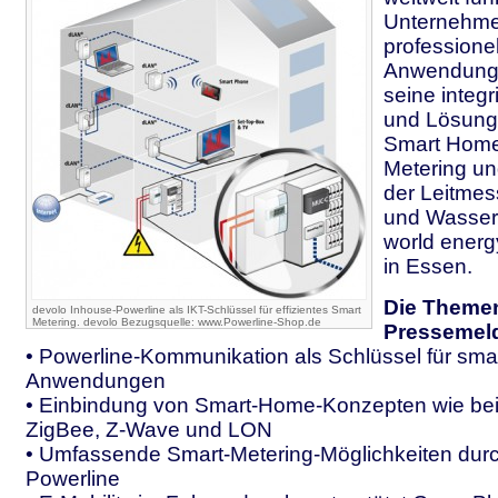
Unternehme
professione
Anwendunge
seine integr
und Lösung
Smart Home
Metering un
der Leitmes
und Wasserw
world energ
in Essen.
Die Themen
devolo Inhouse-Powerline als IKT-Schlüssel für effizientes Smart
Metering. devolo Bezugsquelle: www.Powerline-Shop.de
Pressemel
• Powerline-Kommunikation als Schlüssel für sma
Anwendungen
• Einbindung von Smart-Home-Konzepten wie bei
ZigBee, Z-Wave und LON
• Umfassende Smart-Metering-Möglichkeiten dur
Powerline