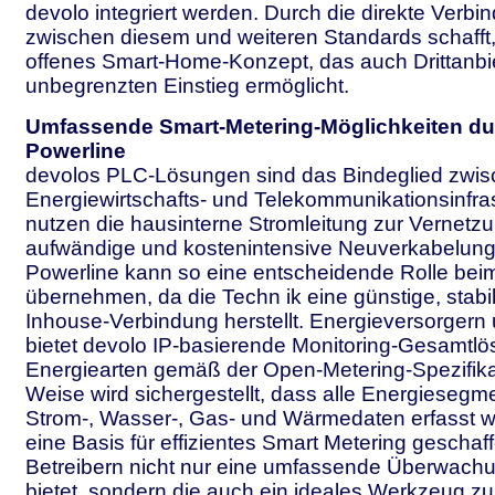
devolo integriert werden. Durch die direkte Verbi
zwischen diesem und weiteren Standards schafft, 
offenes Smart-Home-Konzept, das auch Drittanbi
unbegrenzten Einstieg ermöglicht.
Umfassende Smart-Metering-Möglichkeiten du
Powerline
devolos PLC-Lösungen sind das Bindeglied zwi
Energiewirtschafts- und Telekommunikationsinfras
nutzen die hausinterne Stromleitung zur Vernetzu
aufwändige und kostenintensive Neuverkabelung e
Powerline kann so eine entscheidende Rolle bei
übernehmen, da die Techn ik eine günstige, stabi
Inhouse-Verbindung herstellt. Energieversorgern
bietet devolo IP-basierende Monitoring-Gesamtlös
Energiearten gemäß der Open-Metering-Spezifikat
Weise wird sichergestellt, dass alle Energiesegme
Strom-, Wasser-, Gas- und Wärmedaten erfasst w
eine Basis für effizientes Smart Metering geschaf
Betreibern nicht nur eine umfassende Überwach
bietet, sondern die auch ein ideales Werkzeug zu