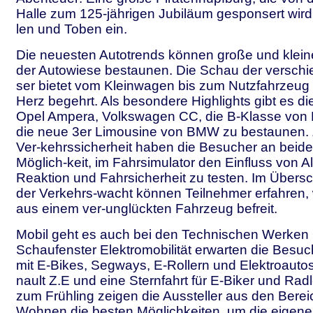
Halle zum 125-jährigen Jubiläum gesponsert wird,
len und Toben ein.
Die neuesten Autotrends können große und klein
der Autowiese bestaunen. Die Schau der versch
ser bietet vom Kleinwagen bis zum Nutzfahrzeug 
Herz begehrt. Als besondere Highlights gibt es d
Opel Ampera, Volkswagen CC, die B-Klasse von
die neue 3er Limousine von BMW zu bestaunen
Ver-kehrssicherheit haben die Besucher an beid
Möglich-keit, im Fahrsimulator den Einfluss von A
Reaktion und Fahrsicherheit zu testen. Im Übersc
der Verkehrs-wacht können Teilnehmer erfahren,
aus einem ver-unglückten Fahrzeug befreit.
Mobil geht es auch bei den Technischen Werken
Schaufenster Elektromobilität erwarten die Besu
mit E-Bikes, Segways, E-Rollern und Elektroauto
nault Z.E und eine Sternfahrt für E-Biker und Rad
zum Frühling zeigen die Aussteller aus den Ber
Wohnen die besten Möglichkeiten, um die eigen