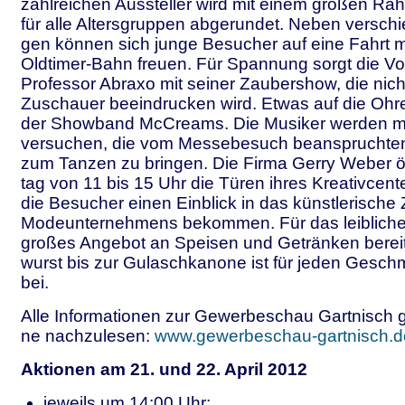
zahlreichen Aussteller wird mit einem großen 
für alle Altersgruppen abgerundet. Neben versch
gen können sich junge Besucher auf eine Fahrt mi
Oldtimer-Bahn freuen. Für Spannung sorgt die Vo
Professor Abraxo mit seiner Zaubershow, die nicht
Zuschauer beeindrucken wird. Etwas auf die Ohre
der Showband McCreams. Die Musiker werden mi
versuchen, die vom Messebesuch beanspruchte
zum Tanzen zu bringen. Die Firma Gerry Weber 
tag von 11 bis 15 Uhr die Türen ihres Kreativcente
die Besucher einen Einblick in das künstlerische
Modeunternehmens bekommen. Für das leibliche 
großes Angebot an Speisen und Getränken bereit.
wurst bis zur Gulaschkanone ist für jeden Gesc
bei.
Alle Informationen zur Gewerbeschau Gartnisch gi
ne nachzulesen:
www.gewerbeschau-gartnisch.d
Aktionen am 21. und 22. April 2012
jeweils um 14:00 Uhr: