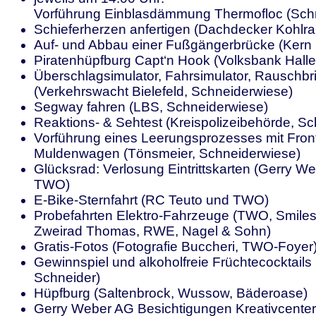
Vorführung Einblasdämmung Thermofloc (Sch
Schieferherzen anfertigen (Dachdecker Kohlra
Auf- und Abbau einer Fußgängerbrücke (Kern
Piratenhüpfburg Capt‘n Hook (Volksbank Halle,
Überschlagsimulator, Fahrsimulator, Rauschbri
(Verkehrswacht Bielefeld, Schneiderwiese)
Segway fahren (LBS, Schneiderwiese)
Reaktions- & Sehtest (Kreispolizeibehörde, S
Vorführung eines Leerungsprozesses mit Fron
Muldenwagen (Tönsmeier, Schneiderwiese)
Glücksrad: Verlosung Eintrittskarten (Gerry W
TWO)
E-Bike-Sternfahrt (RC Teuto und TWO)
Probefahrten Elektro-Fahrzeuge (TWO, Smile
Zweirad Thomas, RWE, Nagel & Sohn)
Gratis-Fotos (Fotografie Buccheri, TWO-Foyer
Gewinnspiel und alkoholfreie Früchtecocktail
Schneider)
Hüpfburg (Saltenbrock, Wussow, Bäderoase)
Gerry Weber AG Besichtigungen Kreativcenter