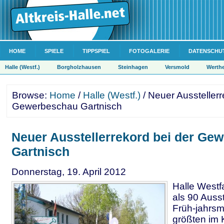
HOME
SPIELE
TIPPSPIEL
FOTOGALERIE
DATENSCHU
Halle (Westf.)
Borgholzhausen
Steinhagen
Versmold
Werth
Browse:
Home
/
Halle (Westf.)
/ Neuer Ausstellerr
Gewerbeschau Gartnisch
Neuer Ausstellerrekord bei der Ge
Gartnisch
Donnerstag, 19. April 2012
Halle Westf
als 90 Ausst
Früh-jahrsm
größten im 