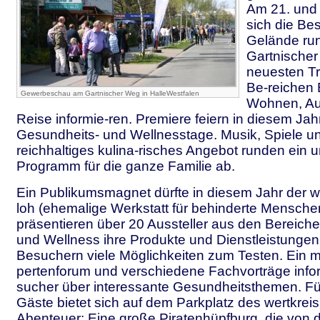
Am 21. und 
sich die Be
Gelände ru
Gartnischer
neuesten T
Be-reichen
Gewerbeschau am Gartnischer Weg in HalleWestfalen
Wohnen, Au
Reise informie-ren. Premiere feiern in diesem Jahr
Gesundheits- und Wellnesstage. Musik, Spiele un
reichhaltiges kulina-risches Angebot runden ein 
Programm für die ganze Familie ab.
Ein Publikumsmagnet dürfte in diesem Jahr der we
loh (ehemalige Werkstatt für behinderte Mensche
präsentieren über 20 Aussteller aus den Bereich
und Wellness ihre Produkte und Dienstleistungen
Besuchern viele Möglichkeiten zum Testen. Ein m
pertenforum und verschiedene Fachvorträge infor
sucher über interessante Gesundheitsthemen. Für
Gäste bietet sich auf dem Parkplatz des wertkrei
Abenteuer: Eine große Piratenhüpfburg, die von 