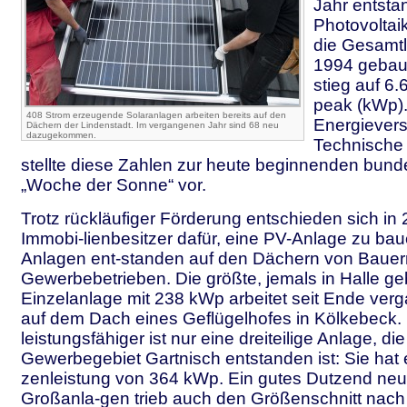
Jahr entsta
Photovoltai
die Gesamtle
1994 gebau
stieg auf 6.
peak (kWp).
408 Strom erzeugende Solaranlagen arbeiten bereits auf den
Energievers
Dächern der Lindenstadt. Im vergangenen Jahr sind 68 neu
dazugekommen.
Technische
stellte diese Zahlen zur heute beginnenden bun
„Woche der Sonne“ vor.
Trotz rückläufiger Förderung entschieden sich in 
Immobi-lienbesitzer dafür, eine PV-Anlage zu bau
Anlagen ent-standen auf den Dächern von Baue
Gewerbebetrieben. Die größte, jemals in Halle g
Einzelanlage mit 238 kWp arbeitet seit Ende ve
auf dem Dach eines Geflügelhofes in Kölkebeck.
leistungsfähiger ist nur eine dreiteilige Anlage, d
Gewerbegebiet Gartnisch entstanden ist: Sie hat e
zenleistung von 364 kWp. Ein gutes Dutzend neu 
Großanla-gen trieb auch den Größenschnitt nach 