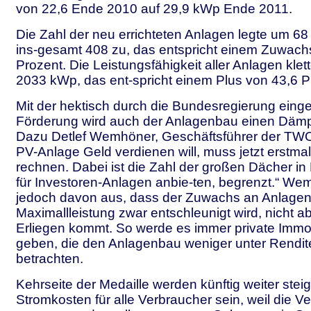
von 22,6 Ende 2010 auf 29,9 kWp Ende 2011.
Die Zahl der neu errichteten Anlagen legte um 68 
ins-gesamt 408 zu, das entspricht einem Zuwach
Prozent. Die Leistungsfähigkeit aller Anlagen klet
2033 kWp, das ent-spricht einem Plus von 43,6 P
Mit der hektisch durch die Bundesregierung eing
Förderung wird auch der Anlagenbau einen Däm
Dazu Detlef Wemhöner, Geschäftsführer der TWO:
PV-Anlage Geld verdienen will, muss jetzt erstma
rechnen. Dabei ist die Zahl der großen Dächer in H
für Investoren-Anlagen anbie-ten, begrenzt.“ We
jedoch davon aus, dass der Zuwachs an Anlage
Maximallleistung zwar entschleunigt wird, nicht a
Erliegen kommt. So werde es immer private Immob
geben, die den Anlagenbau weniger unter Rendi
betrachten.
Kehrseite der Medaille werden künftig weiter ste
Stromkosten für alle Verbraucher sein, weil die Ve