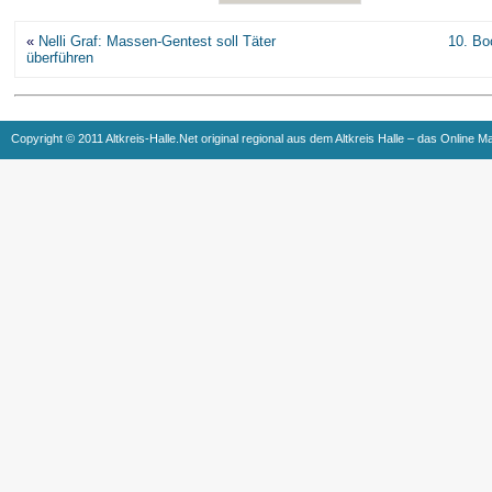
«
Nelli Graf: Massen-Gentest soll Täter
10. Bo
überführen
Copyright © 2011 Altkreis-Halle.Net original regional aus dem Altkreis Halle – das Online M