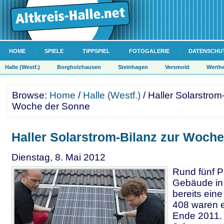
HOME
SPIELE
TIPPSPIEL
FOTOGALERIE
DATENSCHU
Halle (Westf.)
Borgholzhausen
Steinhagen
Versmold
Werth
Browse:
Home
/
Halle (Westf.)
/ Haller Solarstrom
Woche der Sonne
Haller Solarstrom-Bilanz zur Woch
Dienstag, 8. Mai 2012
Rund fünf Pr
Gebäude in 
bereits ein
408 waren
Ende 2011.