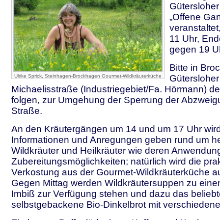
Gütersloher 
„Offene Gar
veranstaltet
11 Uhr, End
gegen 19 U
Bitte in Br
Ulrike Sprick, Steinhagen-Brockhagen Gourmet-Wildkräuterküche
Gütersloher
Michaelisstraße (Industriegebiet/Fa. Hörmann) d
folgen, zur Umgehung der Sperrung der Abzweig
Straße.
An den Kräutergängen um 14 und um 17 Uhr wird 
Informationen und Anregungen geben rund um h
Wildkräuter und Heilkräuter wie deren Anwendun
Zubereitungsmöglichkeiten; natürlich wird die pra
Verkostung aus der Gourmet-Wildkräuterküche au
Gegen Mittag werden Wildkräutersuppen zu eine
Imbiß zur Verfügung stehen und dazu das beliebt
selbstgebackene Bio-Dinkelbrot mit verschiedene