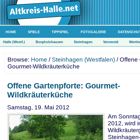
HOME
SPIELE
TIPPSPIEL
FOTOGALERIE
DATENSCHU
Halle (Westf.)
Borgholzhausen
Steinhagen
Versmold
Werth
Browse:
Home
/
Steinhagen (Westfalen)
/ Offene 
Gourmet-Wildkräuterküche
Offene Gartenpforte: Gourmet-
Wildkräuterküche
Samstag, 19. Mai 2012
Am Sonntag
2012, wird i
Wildkräuter
Steinhagen