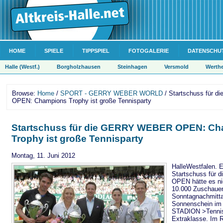
HOME
SPIELE
TIPPSPIEL
FOTOGALERIE
DATENSCHU
Halle (Westf.)
Borgholzhausen
Steinhagen
Versmold
Werth
Browse:
Home
/
SPORT - GERRY WEBER WORLD
/ Startschuss für
OPEN: Champions Trophy ist große Tennisparty
Startschuss für die GERRY WEBER OPEN: C
Trophy ist große Tennisparty
Montag, 11. Juni 2012
HalleWestfalen. 
Startschuss für
OPEN hätte es ni
10.000 Zuschauer
Sonntagnachmitta
Sonnenschein 
STADION >Tennis
Extraklasse. Im