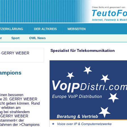
TZERKLÄRUNG
DER ALTKREIS
WEBSEITEN
er
Sport
OWL News
Spezialist für Telekommunikation
 die GERRY WEBER
hampions
Einen besseren
 die 20. GERRY WEBER
cht geben können. Rund
 erlebten am
g bei strahlendem
im GERRY WEBER
tainment< der
 Rahmen der >Champions