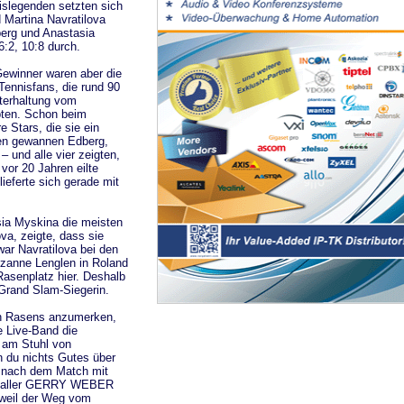
islegenden setzten sich
 Martina Navratilova
erg und Anastasia
6:2, 10:8 durch.
Gewinner waren aber die
Tennisfans, die rund 90
terhaltung vom
ebten. Schon beim
 Stars, die sie ein
men gewannen Edberg,
 und alle vier zeigten,
vor 20 Jahren eilte
ieferte sich gerade mit
asia Myskina die meisten
a, zeigte, dass sie
war Navratilova bei den
uzanne Lenglen in Roland
 Rasenplatz hier. Deshalb
 Grand Slam-Siegerin.
en Rasens anzumerken,
e Live-Band die
e am Stuhl von
n du nichts Gutes über
a nach dem Match mit
m Haller GERRY WEBER
m weil der Weg vom