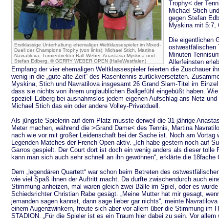
Trophy< der Tenn
Michael Stich und
gegen Stefan Edb
Myskina mit 5:7, 
Die eigentlichen 
Erstklassige Unterhaltung ehemaliger Weltklassespieler im Mixed-
ostwestfälischen 
Duell der Champions Trophy (von links): Michael Stich, Martina
Minuten Tennisun
Navratilova, Turnierdirektor Ralf Weber, Anastasia Myskina und
Stefan Edberg. © GERRY WEBER OPEN (HalleWestfalen)
Allerfeinsten erl
Empfang der vier ehemaligen Weltklassespieler feierten die Zuschauer ihre
wenig in die „gute alte Zeit“ des Rasentennis zurückversetzten. Zusam
Myskina, Stich und Navratilova insgesamt 26 Grand Slam-Titel im Einzel –
dass sie nichts von ihrem unglaublichen Ballgefühl eingebüßt haben. Wie 
speziell Edberg bei ausnahmslos jedem eigenen Aufschlag ans Netz und l
Michael Stich das ein oder andere Volley-Privatduell.
Als jüngste Spielerin auf dem Platz musste derweil die 31-jährige Anast
Meter machen, während die >Grand Dame< des Tennis, Martina Navratilov
nach wie vor mit großer Leidenschaft bei der Sache ist. Noch am Vortag 
Legenden-Matches der French Open aktiv. „Ich habe gestern noch auf S
Garros gespielt. Der Court dort ist doch ein wenig anders als dieser tolle
kann man sich auch sehr schnell an ihn gewöhnen“, erklärte die 18fache
Dem „legendären Quartett“ war schon beim Betreten des ostwestfälisch
wie viel Spaß ihnen der Auftritt macht. Da durfte zwischendurch auch ein
Stimmung anheizen, mal waren gleich zwei Bälle im Spiel, oder es wurd
Schiedsrichter Christian Rabe gesägt. „Meine Mutter hat mir gesagt, wen
jemanden sagen kannst, dann sage lieber gar nichts“, meinte Navratilov
einem Augenzwinkern, freute sich aber vor allem über die Stimmung i
STADION. „Für die Spieler ist es ein Traum hier dabei zu sein. Vor alle