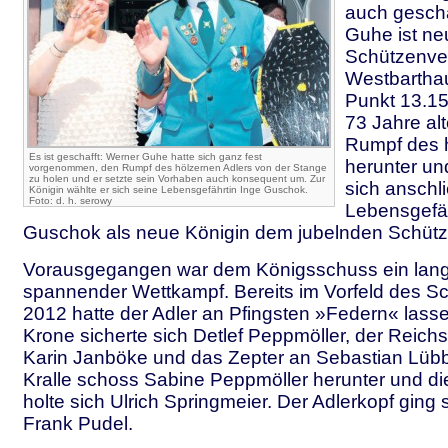
auch gescha
Guhe ist ne
Schützenve
Westbartha
Punkt 13.15
73 Jahre al
Rumpf des 
Es ist geschafft: Werner Guhe hatte sich ganz fest
herunter un
vorgenommen, den Rumpf des hölzernen Adlers von der Stange
zu holen und er setzte sein Vorhaben auch konsequent um. Zur
sich anschl
Königin wählte er sich seine Lebensgefährtin Inge Guschok.
Foto: d. h. serowy
Lebensgefäh
Guschok als neue Königin dem jubelnden Schütz
Vorausgegangen war dem Königsschuss ein lan
spannender Wettkampf. Bereits im Vorfeld des S
2012 hatte der Adler an Pfingsten »Federn« lass
Krone sicherte sich Detlef Peppmöller, der Reichs
Karin Janböke und das Zepter an Sebastian Lübb
Kralle schoss Sabine Peppmöller herunter und die
holte sich Ulrich Springmeier. Der Adlerkopf ging 
Frank Pudel.