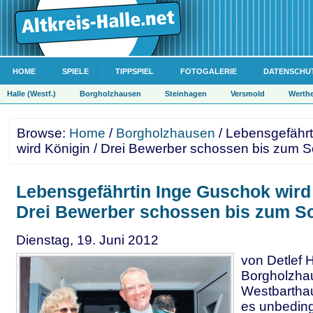
HOME
SPIELE
TIPPSPIEL
FOTOGALERIE
DATENSCHU
Halle (Westf.)
Borgholzhausen
Steinhagen
Versmold
Werth
Browse:
Home
/
Borgholzhausen
/ Lebensgefähr
wird Königin / Drei Bewerber schossen bis zum S
Lebensgefährtin Inge Guschok wird 
Drei Bewerber schossen bis zum S
Dienstag, 19. Juni 2012
von Detlef 
Borgholzha
Westbarthau
es unbeding