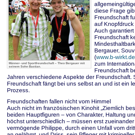
allgemeingültig
diese Frage gibt
Freundschaft fun
auf Knopfdruck
Auch garantiert
Freundschaft k
Mindesthaltbar
Bergauer, Souv
(
www.b-wirkt.de
zum Internation
Männer- und Sportfreundschaft – Theo Bergauer mit
seinem Sohn Bastian.
Freundschaft ber
Jahren verschiedene Aspekte der Freundschaft. S
Freundschaft fängt bei uns selbst an und ist ein 
Prozess.
Freundschaften fallen nicht vom Himmel
Auch nicht im französischen Kinohit „Ziemlich be
beiden Hauptfiguren – von Charakter, Haltung un
höchst unterschiedlich – müssen erst zueinander 
vermögende Philippe, durch einen Unfall vom drit
an gelähmt, und Driss, sein Pfleger mit kriminell