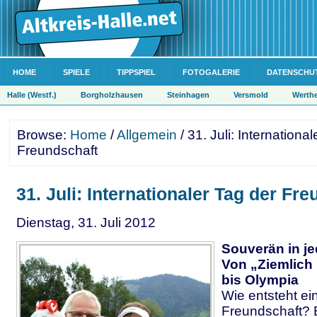
HOME
SPIELE
TIPPSPIEL
FOTOGALERIE
DATENSCHU
Halle (Westf.)
Borgholzhausen
Steinhagen
Versmold
Werth
Browse:
Home
/
Allgemein
/ 31. Juli: Internationa
Freundschaft
31. Juli: Internationaler Tag der Fr
Dienstag, 31. Juli 2012
Souverän in j
Von „Ziemlich
bis Olympia
Wie entsteht ei
Freundschaft? 