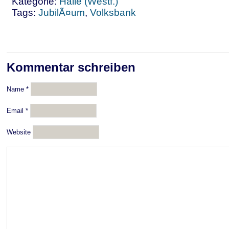
Kategorie:
Halle (Westf.)
Tags:
JubilÃ¤um
,
Volksbank
Kommentar schreiben
Name
*
Email
*
Website