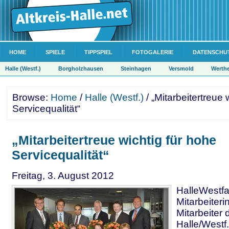
HOME
SPIELE
TIPPSPIEL
FOTOGALERIE
DATENSCHU
Halle (Westf.)
Borgholzhausen
Steinhagen
Versmold
Werth
Browse:
Home
/
Halle (Westf.)
/ „Mitarbeitertreue 
Servicequalität“
„Mitarbeitertreue wichtig für hohe
Servicequalität“
Freitag, 3. August 2012
HalleWestfa
Mitarbeiter
Mitarbeiter
Halle/Westf