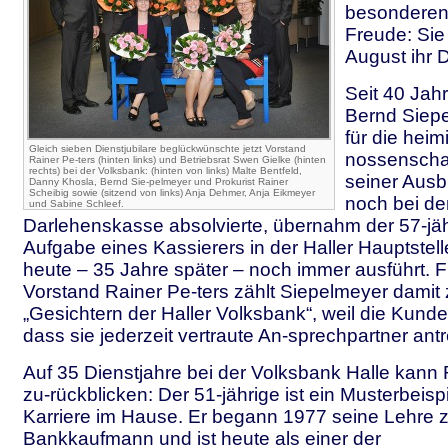
besonderen
Freude: Sie 
August ihr 
Seit 40 Jahr
Bernd Siepe
für die hei
Gleich sieben Dienstjubilare beglückwünschte jetzt Vorstand
nossenscha
Rainer Pe-ters (hinten links) und Betriebsrat Swen Gielke (hinten
rechts) bei der Volksbank: (hinten von links) Malte Bentfeld,
seiner Ausbi
Danny Khosla, Bernd Sie-pelmeyer und Prokurist Rainer
Scheibig sowie (sitzend von links) Anja Dehmer, Anja Eikmeyer
noch bei de
und Sabine Schleef.
Darlehenskasse absolvierte, übernahm der 57-jähr
Aufgabe eines Kassierers in der Haller Hauptstell
heute – 35 Jahre später – noch immer ausführt. 
Vorstand Rainer Pe-ters zählt Siepelmeyer damit
„Gesichtern der Haller Volksbank“, weil die Kund
dass sie jederzeit vertraute An-sprechpartner antr
Auf 35 Dienstjahre bei der Volksbank Halle kann 
zu-rückblicken: Der 51-jährige ist ein Musterbeispi
Karriere im Hause. Er begann 1977 seine Lehre
Bankkaufmann und ist heute als einer der