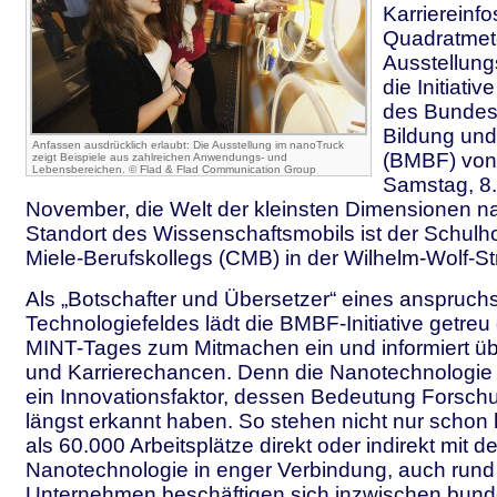
Karriereinfo
Quadratmet
Ausstellung
die Initiati
des Bundesm
Bildung un
Anfassen ausdrücklich erlaubt: Die Ausstellung im nanoTruck
(BMBF) von
zeigt Beispiele aus zahlreichen Anwendungs- und
Lebensbereichen. © Flad & Flad Communication Group
Samstag, 8.
November, die Welt der kleinsten Dimensionen n
Standort des Wissenschaftsmobils ist der Schulho
Miele-Berufskollegs (CMB) in der Wilhelm-Wolf-Str
Als „Botschafter und Übersetzer“ eines anspruch
Technologiefeldes lädt die BMBF-Initiative getre
MINT-Tages zum Mitmachen ein und informiert üb
und Karrierechancen. Denn die Nanotechnologie i
ein Innovationsfaktor, dessen Bedeutung Forschu
längst erkannt haben. So stehen nicht nur schon
als 60.000 Arbeitsplätze direkt oder indirekt mit de
Nanotechnologie in enger Verbindung, auch rund
Unternehmen beschäftigen sich inzwischen bund