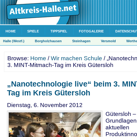
HOME
SPIELE
TIPPSPIEL
FOTOGALERIE
DATENSCHU
Halle (Westf.)
Borgholzhausen
Steinhagen
Versmold
Werth
Browse:
Home
/
Wir machen Schule
/ „Nanotechn
3. MINT-Mitmach-Tag im Kreis Gütersloh
„Nanotechnologie live“ beim 3. MI
Tag im Kreis Gütersloh
Dienstag, 6. November 2012
Gütersloh –
Grundlagen 
aktuellen
Produktinn