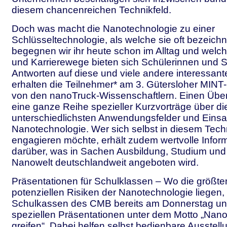
diesem chancenreichen Technikfeld.
Doch was macht die Nanotechnologie zu einer
Schlüsseltechnologie, als welche sie oft bezeich
begegnen wir ihr heute schon im Alltag und welc
und Karrierewege bieten sich Schülerinnen und 
Antworten auf diese und viele andere interessan
erhalten die Teilnehmer* am 3. Gütersloher MIN
von den nanoTruck-Wissenschaftlern. Einen Überb
eine ganze Reihe spezieller Kurzvorträge über di
unterschiedlichsten Anwendungsfelder und Einsa
Nanotechnologie. Wer sich selbst in diesem Tech
engagieren möchte, erhält zudem wertvolle Infor
darüber, was in Sachen Ausbildung, Studium und 
Nanowelt deutschlandweit angeboten wird.
Präsentationen für Schulklassen – Wo die größt
potenziellen Risiken der Nanotechnologie liegen,
Schulkassen des CMB bereits am Donnerstag und
speziellen Präsentationen unter dem Motto „Nano
greifen“. Dabei helfen selbst bedienbare Ausstel