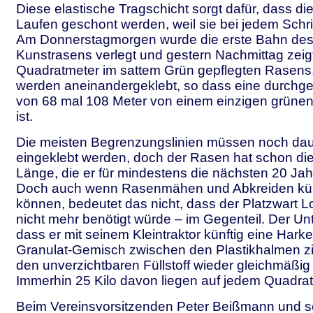
Diese elastische Tragschicht sorgt dafür, dass d
Laufen geschont werden, weil sie bei jedem Schritt
Am Donnerstagmorgen wurde die erste Bahn des
Kunstrasens verlegt und gestern Nachmittag zeig
Quadratmeter im sattem Grün gepflegten Rasens
werden aneinandergeklebt, so dass eine durchg
von 68 mal 108 Meter von einem einzigen grüne
ist.
Die meisten Begrenzungslinien müssen noch dau
eingeklebt werden, doch der Rasen hat schon die
Länge, die er für mindestens die nächsten 20 Jahr
Doch auch wenn Rasenmähen und Abkreiden künf
können, bedeutet das nicht, dass der Platzwart L
nicht mehr benötigt würde – im Gegenteil. Der Unt
dass er mit seinem Kleintraktor künftig eine Hark
Granulat-Gemisch zwischen den Plastikhalmen zi
den unverzichtbaren Füllstoff wieder gleichmäßig v
Immerhin 25 Kilo davon liegen auf jedem Quadra
Beim Vereinsvorsitzenden Peter Beißmann und 