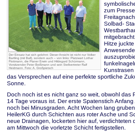
symbolisch
zum Presse
Freitagnach
Solbad- Sta
Westbartha
mitgebracht
Hitze juckte
Anwesenden
Der Einsatz hat sich gelohnt: Dieser Ansicht ist nicht nur Volker
auszuprobie
Bartling (mit Ball), sondern auch – von links: Platzwart Lothar
Flottmann, die Planer Erwin und Hildegard Schürmann,
funkelnage
Vorsitzender Peter Beißmann und sein Stellvertreter Ralf
Heidmann. Foto: A. Großpietsch
Kunstrasen 
das Versprechen auf eine perfekte sportliche Zuku
Sonne.
Doch noch ist es nicht ganz so weit, obwohl das 
14 Tage voraus ist. Der erste Spatenstich Anfang A
noch bei Minusgraden. Acht Wochen lang gruben
HeilerKG durch Schichten aus roter Asche und Sch
neue Drainagen, lockerten hier auf, verdichteten
am Mittwoch die vorletzte Schicht fertigstellen.