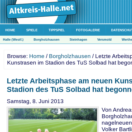
HOME
SPIELE
TIPPSPIEL
FOTOGALERIE
DATENSCHU
Halle (Westf.)
Borgholzhausen
Steinhagen
Versmold
Werth
Browse:
Home
/
Borgholzhausen
/ Letzte Arbeit
Kunstrasen im Stadion des TuS Solbad hat beg
Letzte Arbeitsphase am neuen Kuns
Stadion des TuS Solbad hat begon
Samstag, 8. Juni 2013
Von Andrea
Borgholzha
nagelneuen 
Volker Bartl