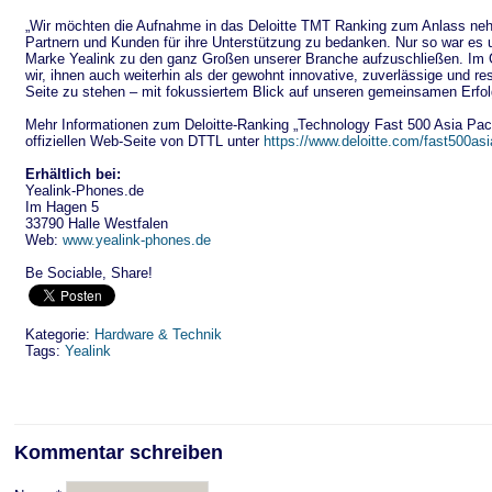
„Wir möchten die Aufnahme in das Deloitte TMT Ranking zum Anlass neh
Partnern und Kunden für ihre Unterstützung zu bedanken. Nur so war es 
Marke Yealink zu den ganz Großen unserer Branche aufzuschließen. Im
wir, ihnen auch weiterhin als der gewohnt innovative, zuverlässige und re
Seite zu stehen – mit fokussiertem Blick auf unseren gemeinsamen Erfol
Mehr Informationen zum Deloitte-Ranking „Technology Fast 500 Asia Pacif
offiziellen Web-Seite von DTTL unter
https://www.deloitte.com/fast500asi
Erhältlich bei:
Yealink-Phones.de
Im Hagen 5
33790 Halle Westfalen
Web:
www.yealink-phones.de
Be Sociable, Share!
Kategorie:
Hardware & Technik
Tags:
Yealink
Kommentar schreiben