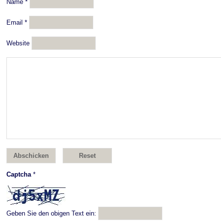
Name
*
Email
*
Website
Captcha
*
Geben Sie den obigen Text ein: