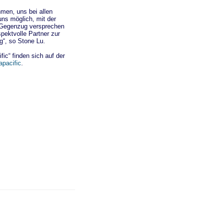
men, uns bei allen
uns möglich, mit der
 Gegenzug versprechen
spektvolle Partner zur
g“, so Stone Lu.
ic“ finden sich auf der
apacific
.‎