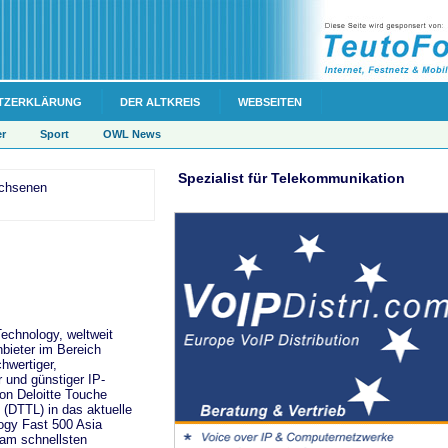
TZERKLÄRUNG
DER ALTKREIS
WEBSEITEN
er
Sport
OWL News
Spezialist für Telekommunikation
achsenen
echnology, weltweit
nbieter im Bereich
hwertiger,
r und günstiger IP-
on Deloitte Touche
(DTTL) in das aktuelle
ogy Fast 500 Asia
 am schnellsten