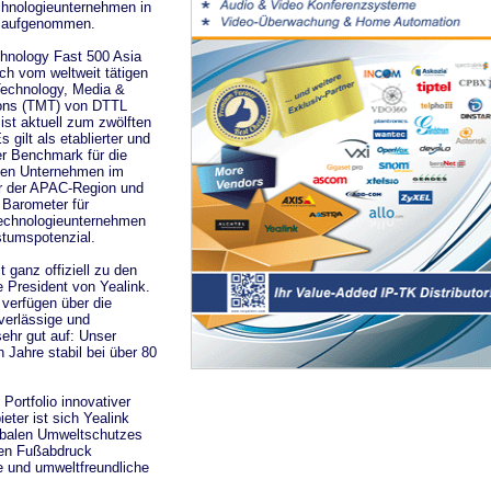
hnologieunternehmen in
 aufgenommen.
hnology Fast 500 Asia
lich vom weltweit tätigen
Technology, Media &
ons (TMT) von DTTL
 ist aktuell zum zwölften
 gilt als etablierter und
er Benchmark für die
den Unternehmen im
r der APAC-Region und
 Barometer für
Technologieunternehmen
tumspotenzial.
 ganz offiziell zu den
e President von Yealink.
verfügen über die
erlässige und
sehr gut auf: Unser
 Jahre stabil bei über 80
 Portfolio innovativer
ieter ist sich Yealink
lobalen Umweltschutzes
chen Fußabdruck
ge und umweltfreundliche