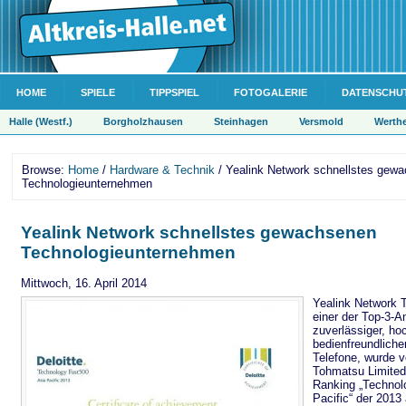
HOME
SPIELE
TIPPSPIEL
FOTOGALERIE
DATENSCHU
Halle (Westf.)
Borgholzhausen
Steinhagen
Versmold
Werth
Browse:
Home
/
Hardware & Technik
/ Yealink Network schnellstes gew
Technologieunternehmen
Yealink Network schnellstes gewachsenen
Technologieunternehmen
Mittwoch, 16. April 2014
Yealink Network T
einer der Top-3-A
zuverlässiger, hoc
bedienfreundliche
Telefone, wurde v
Tohmatsu Limited 
Ranking „Technol
Pacific“ der 2013