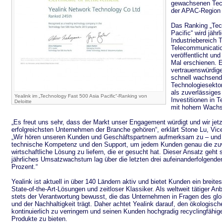
gewachsenen Tec
der APAC-Region
Das Ranking „Tec
Pacific“ wird jähr
Industriebereich 
Telecommunicati
veröffentlicht und
Mal erschienen. Es
vertrauenswürdig
schnell wachsen
Technologiesekto
als zuverlässiges
Yealink im „Technology Fast 500 Asia Pacific“-Ranking von
Investitionen in 
Deloitte
mit hohem Wachs
„Es freut uns sehr, dass der Markt unser Engagement würdigt und wir jetzt
erfolgreichsten Unternehmen der Branche gehören“, erklärt Stone Lu, Vic
„Wir hören unseren Kunden und Geschäftspartnern aufmerksam zu – und 
technische Kompetenz und den Support, um jedem Kunden genau die zuv
wirtschaftliche Lösung zu liefern, die er gesucht hat. Dieser Ansatz geht 
jährliches Umsatzwachstum lag über die letzten drei aufeinanderfolgenden
Prozent.“
Yealink ist aktuell in über 140 Ländern aktiv und bietet Kunden ein breites
State-of-the-Art-Lösungen und zeitloser Klassiker. Als weltweit tätiger Anb
stets der Verantwortung bewusst, die das Unternehmen in Fragen des g
und der Nachhaltigkeit trägt. Daher achtet Yealink darauf, den ökologis
kontinuierlich zu verringern und seinen Kunden hochgradig recyclingfähi
Produkte zu bieten.