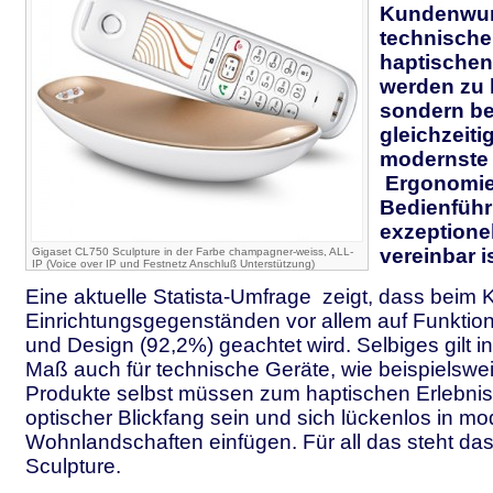
Kundenwu
technische
haptischen
werden zu 
sondern be
gleichzeiti
modernste 
Ergonomie
Bedienführ
exzeptione
vereinbar is
Gigaset CL750 Sculpture in der Farbe champagner-weiss, ALL-
IP (Voice over IP und Festnetz Anschluß Unterstützung)
Eine aktuelle Statista-Umfrage zeigt, dass beim 
Einrichtungsgegenständen vor allem auf Funktiona
und Design (92,2%) geachtet wird. Selbiges gilt
Maß auch für technische Geräte, wie beispielswei
Produkte selbst müssen zum haptischen Erlebni
optischer Blickfang sein und sich lückenlos in m
Wohnlandschaften einfügen. Für all das steht da
Sculpture.