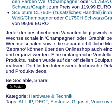
den Farben Weiß/Champagner
oder
CL750A 
Schwarz/Graphit
zum Preis von 119,99 EURO
Sculpture CL750H (zusätzliches Handteil) in 
Weiß/Champagner
oder
CL750H Schwarz/Gra
von 99,99 EURO
Jeder der beschriebenen Varianten liegt jeweils e
Wechselschale in ‘Champagner‘ oder ‘Graphit‘ bei
Wechselschalen sowie die separat erhältliche M
‘Zebrano‘ können über den Onlineshop auch ein
und ergänzt werden. Eine umfangreiche Vorstell
Produkts, haben wurde auf der offiziellen Sculptu
realisiert. Dort finden Interessierte technische Deta
und Produktvideos.
Be Sociable, Share!
Kategorie:
Hardware & Technik
Tags:
ALL-IP
,
DECT
,
Festnetz
,
Gigaset
,
Voice ove