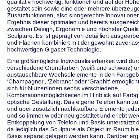
qualitativ hochwertig, funktionell und auf der Höhe
gestaltet sein sowie eine oder mehrere überzeu
Zusatzfunktionen, also sinngerechte Innovationen
Ergebnis dieser optimalen und bereits ausgezei
zwischen Design, Ergonomie und höchster Qualitä
Sculpture. Es ist geprägt von detailliert ausgear
und Flächen kombiniert mit der gewohnt zuverlä
hochwertigen Gigaset Technologie.
Eine größtmögliche Individualisierbarkeit wird du
verschiedene Grundfarben (weiß und schwarz) un
austauschbare Wechselelemente in den Farbge
‘Champagner‘, ‘Zebrano‘ oder ‘Graphit‘ ermöglich
sich für Nutzer/Innen sechs verschiedene,
Kombinationsmöglichkeiten im Hinblick auf Farb
optische Gestaltung. Das eigene Telefon kann z
und über zusätzlich nachkaufbare Elemente jede
und so immer wieder neu gestaltet und erlebt wer
Entkoppelung von Telefon und Basis unterstützt d
da lediglich das Sculpture als Objekt im Raum ble
Basis separat gelagert werden kann. Darüber ergi