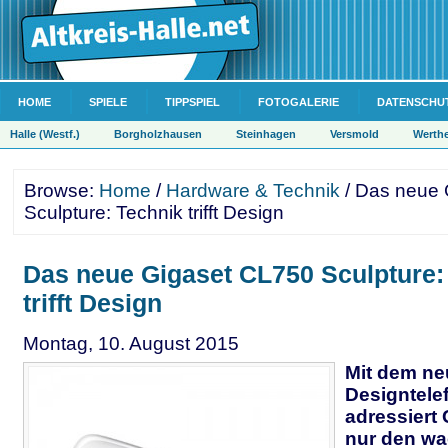
HOME
SPIELE
TIPPSPIEL
FOTOGALERIE
DATENSCHU
Halle (Westf.)
Borgholzhausen
Steinhagen
Versmold
Werth
Browse:
Home
/
Hardware & Technik
/ Das neue 
Sculpture: Technik trifft Design
Das neue Gigaset CL750 Sculpture:
trifft Design
Montag, 10. August 2015
Mit dem n
Designtele
adressiert 
nur den w