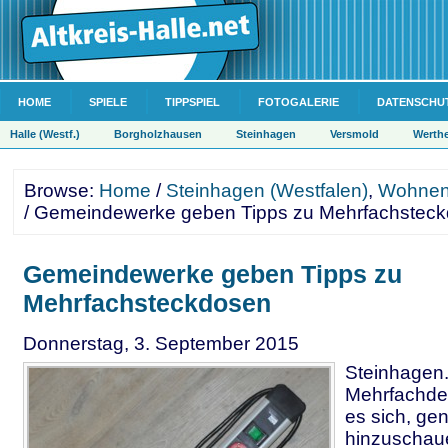
HOME
SPIELE
TIPPSPIEL
FOTOGALERIE
DATENSCHU
Halle (Westf.)
Borgholzhausen
Steinhagen
Versmold
Werth
Browse:
Home
/
Steinhagen (Westfalen)
,
Wohnen
/ Gemeindewerke geben Tipps zu Mehrfachstec
Gemeindewerke geben Tipps zu
Mehrfachsteckdosen
Donnerstag, 3. September 2015
Steinhagen.
Mehrfachde
es sich, ge
hinzuschau