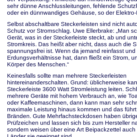
sehr dünne Anschlussleitungen, fehlende Schutzl
oder ein dünnwandiges Gehäuse, so der Elektro-
Selbst abschaltbare Steckerleisten sind nicht aut
Schutz vor Stromschlag. Uwe Ellerbrake: „Man sch
Gerät, was in der Steckerleiste steckt, ab und unt
Stromkreis. Das heißt aber nicht, dass auch die S
spannungsfrei ist. Wenn da jemand reinfasst und
Erdungsverhältnisse hat, dann fließt ein Strom, 
Körper des Menschen.“
Keinesfalls sollte man mehrere Steckerleisten
hintereinanderschalten. Grund: üblicherweise ka
Steckerleiste 3600 Watt Stromleistung leiten. Sch
mehrere Geräte mit hohem Verbrauch an, wie Toas
oder Kaffeemaschinen, dann kann man sehr schne
maximale Leistung hinaus kommen und das führt 
Bränden. Gute Mehrfachsteckdosen haben übrige
Prüfzeichen und lassen sich bis zum Hersteller n
sondern weisen über eine Art Beipackzettel auch 
Länder sie geeignet sind.