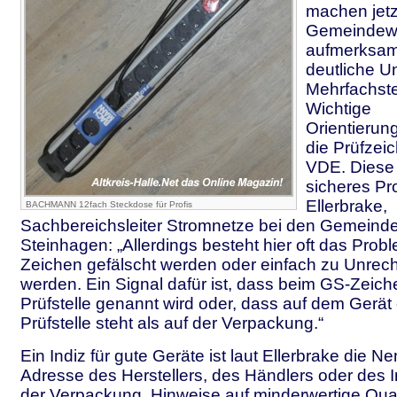
machen jetz
Gemeindewe
aufmerksam
deutliche U
Mehrfachst
Wichtige
Orientierun
die Prüfzei
VDE. Diese 
sicheres Pr
Ellerbrake,
BACHMANN 12fach Steckdose für Profis
Sachbereichsleiter Stromnetze bei den Gemeind
Steinhagen: „Allerdings besteht hier oft das Prob
Zeichen gefälscht werden oder einfach zu Unrec
werden. Ein Signal dafür ist, dass beim GS-Zeich
Prüfstelle genannt wird oder, dass auf dem Gerät
Prüfstelle steht als auf der Verpackung.“
Ein Indiz für gute Geräte ist laut Ellerbrake die 
Adresse des Herstellers, des Händlers oder des 
der Verpackung. Hinweise auf minderwertige Qual