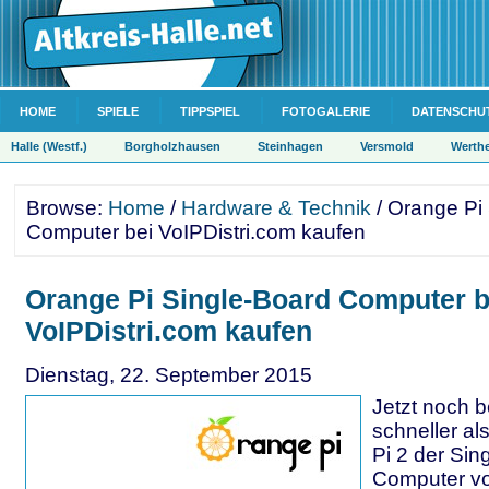
HOME
SPIELE
TIPPSPIEL
FOTOGALERIE
DATENSCHU
Halle (Westf.)
Borgholzhausen
Steinhagen
Versmold
Werth
Browse:
Home
/
Hardware & Technik
/ Orange Pi
Computer bei VoIPDistri.com kaufen
Orange Pi Single-Board Computer b
VoIPDistri.com kaufen
Dienstag, 22. September 2015
Jetzt noch 
schneller al
Pi 2 der Sin
Computer von