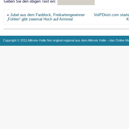
Geben Sie den obigen Text ein:
«
Jubel aus dem Fanblock, Freikartengewinner
VoIPDistri.com start
„Fohlen“ gibt zweimal Hoch auf Arminia!
K
Copyright © 2011 Altkreis-Halle.Net original regional aus dem Altkreis Halle – das Online M