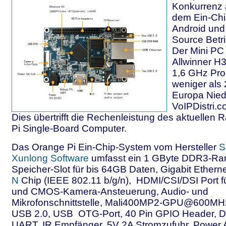
Konkurrenz 
dem Ein-Chi
Android und
Source Betr
Der Mini PC
Allwinner H
1,6 GHz Proz
weniger als 
Europa Nied
VoIPDistri.c
Dies übertrifft die Rechenleistung des aktuellen 
Pi Single-Board Computer.
Das Orange Pi Ein-Chip-System vom Hersteller
S
Xunlong Software
umfasst ein 1 GByte DDR3-Ram
Speicher-Slot für bis 64GB Daten, Gigabit Etherne
N
Chip (IEEE 802.11 b/g/n), HDMI/CSI/DSI Port f
und CMOS-Kamera-Ansteuerung, Audio- und
Mikrofonschnittstelle, Mali400MP2-GPU@600MHz 
USB 2.0, USB OTG-Port, 40 Pin GPIO Header, 
UART, IR Empfänger, 5V 2A Stromzufuhr, Power A